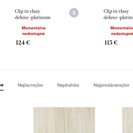
Clip in vlasy
Clip in vlasy
deluxe -platinum
deluxe -plati
blond - 50 cm
blond - 45 cm
Momentálne
Momentáln
nedostupné
nedostupn
124 €
115 €
me
Najlacnejšie
Najdrahšie
Najpredávanejšie