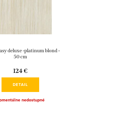
lasy deluxe -platinum blond -
50 cm
124 €
DETAIL
omentálne nedostupné