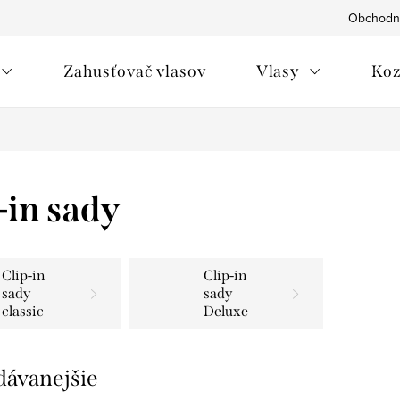
Obchodn
Zahusťovač vlasov
Vlasy
Koz
-in sady
Clip-in
Clip-in
sady
sady
classic
Deluxe
dávanejšie