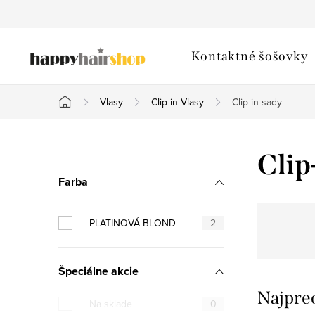
Prejsť
na
obsah
Kontaktné šošovky
Vlasy
Clip-in Vlasy
Clip-in sady
Domov
B
Clip
o
Farba
č
PLATINOVÁ BLOND
2
n
ý
Špeciálne akcie
p
Najpre
Na sklade
0