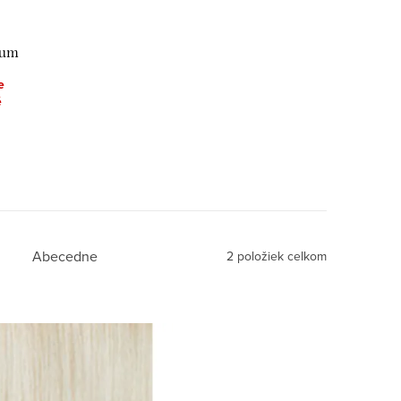
num
e
é
Abecedne
2
položiek celkom