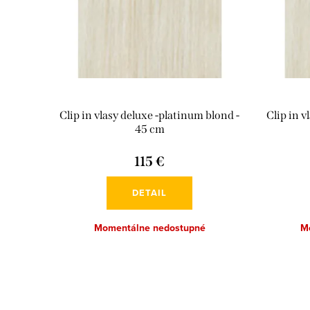
Clip in vlasy deluxe -platinum blond -
Clip in v
45 cm
115 €
DETAIL
Momentálne nedostupné
M