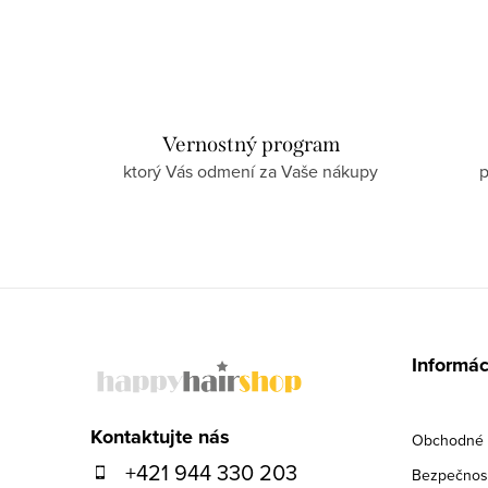
O
v
l
á
Vernostný program
d
ktorý Vás odmení za Vaše nákupy
p
a
c
i
e
Z
p
á
r
Informác
p
v
ä
k
Kontaktujte nás
Obchodné 
y
+421 944 330 203
t
Bezpečnosť