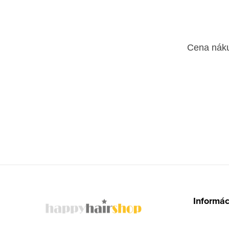
Cena nák
Z
á
Informác
p