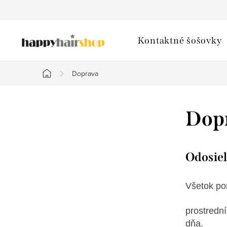
Prejsť
na
obsah
Kontaktné šošovky
Doprava
Domov
B
Dop
o
č
Odosiel
n
Všetok po
ý
p
prostredn
dňa.