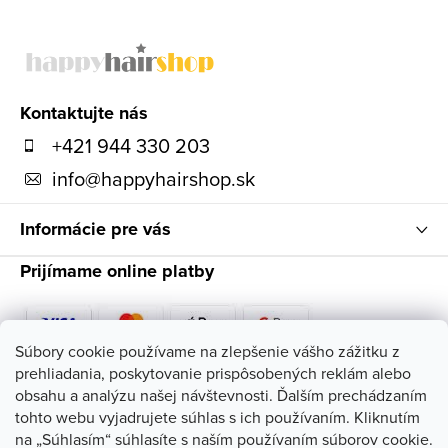
Z
á
p
ä
Kontaktujte nás
t
+421 944 330 203
i
info
@
happyhairshop.sk
e
Informácie pre vás
Prijímame online platby
Súbory cookie používame na zlepšenie vášho zážitku z
prehliadania, poskytovanie prispôsobených reklám alebo
Sledujte nás
obsahu a analýzu našej návštevnosti. Ďalším prechádzaním
tohto webu vyjadrujete súhlas s ich používaním. Kliknutím
na „Súhlasím“ súhlasíte s naším používaním súborov cookie.