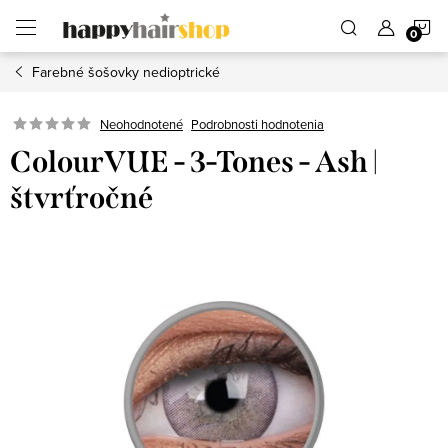
Prejsť
N
na
obsah
Farebné šošovky nedioptrické
K
Podrobnosti hodnotenia
Neohodnotené
ColourVUE - 3-Tones - Ash |
štvrťročné