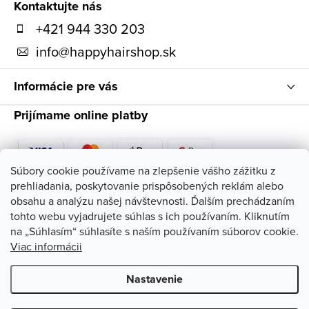
ä
Kontaktujte nás
t
+421 944 330 203
i
info
@
happyhairshop.sk
e
Informácie pre vás
Prijímame online platby
Súbory cookie používame na zlepšenie vášho zážitku z
prehliadania, poskytovanie prispôsobených reklám alebo
Sledujte nás
obsahu a analýzu našej návštevnosti. Ďalším prechádzaním
tohto webu vyjadrujete súhlas s ich používaním. Kliknutím
na „Súhlasím“ súhlasíte s naším používaním súborov cookie.
Viac informácii
Nastavenie
Copyright 2026
HappyHairShop
. Všetky práva vyhradené.
Upraviť