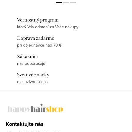
Vernostný program
ktorý Vás odmení za Vaše nákupy
Doprava zadarmo
pri objednávke nad 79 €
Zákazníci
nás odporúčajú
Svetové značky
exkluzívne u nás
Z
á
p
ä
Kontaktujte nás