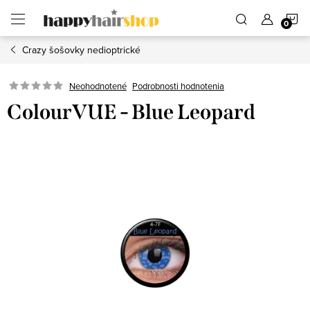
Prejsť
N
na
obsah
Crazy šošovky nedioptrické
K
Podrobnosti hodnotenia
Neohodnotené
ColourVUE - Blue Leopard