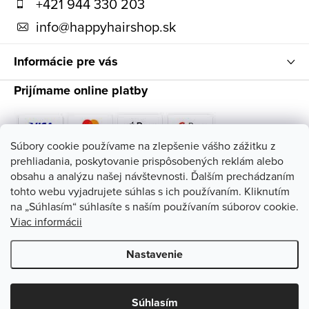
t
+421 944 330 203
i
info
@
happyhairshop.sk
e
Informácie pre vás
Prijímame online platby
Súbory cookie používame na zlepšenie vášho zážitku z
prehliadania, poskytovanie prispôsobených reklám alebo
Sledujte nás
obsahu a analýzu našej návštevnosti. Ďalším prechádzaním
tohto webu vyjadrujete súhlas s ich používaním. Kliknutím
na „Súhlasím“ súhlasíte s naším používaním súborov cookie.
Viac informácii
Nastavenie
Copyright 2026
HappyHairShop
. Všetky práva vyhradené.
Upraviť
nastavenie cookies
Súhlasím