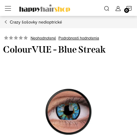
Prejsť
N
na
obsah
Crazy šošovky nedioptrické
K
Podrobnosti hodnotenia
Neohodnotené
ColourVUE - Blue Streak