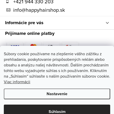
t
+421 944 330 203
i
info
@
happyhairshop.sk
e
Informácie pre vás
Prijímame online platby
Súbory cookie používame na zlepšenie vášho zážitku z
prehliadania, poskytovanie prispôsobených reklám alebo
Sledujte nás
obsahu a analýzu našej návštevnosti. Ďalším prechádzaním
tohto webu vyjadrujete súhlas s ich používaním. Kliknutím
na „Súhlasím“ súhlasíte s naším používaním súborov cookie.
Viac informácii
Nastavenie
Copyright 2026
HappyHairShop
. Všetky práva vyhradené.
Upraviť
nastavenie cookies
Súhlasím