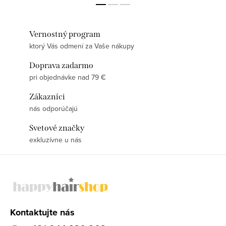
Vernostný program
ktorý Vás odmení za Vaše nákupy
Doprava zadarmo
pri objednávke nad 79 €
Zákazníci
nás odporúčajú
Svetové značky
exkluzívne u nás
Z
á
p
ä
Kontaktujte nás