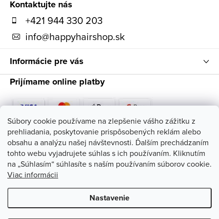
ä
Kontaktujte nás
t
+421 944 330 203
i
info
@
happyhairshop.sk
e
Informácie pre vás
Prijímame online platby
Súbory cookie používame na zlepšenie vášho zážitku z
prehliadania, poskytovanie prispôsobených reklám alebo
Sledujte nás
obsahu a analýzu našej návštevnosti. Ďalším prechádzaním
tohto webu vyjadrujete súhlas s ich používaním. Kliknutím
na „Súhlasím“ súhlasíte s naším používaním súborov cookie.
Viac informácii
Nastavenie
Copyright 2026
HappyHairShop
. Všetky práva vyhradené.
Upraviť