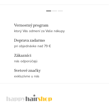
Vernostný program
ktorý Vás odmení za Vaše nákupy
Doprava zadarmo
pri objednávke nad 79 €
Zákazníci
nás odporúčajú
Svetové značky
exkluzívne u nás
Z
á
p