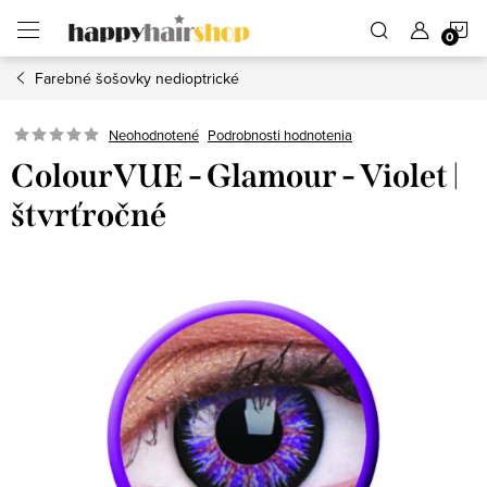
Prejsť
N
na
obsah
Farebné šošovky nedioptrické
K
Podrobnosti hodnotenia
Neohodnotené
ColourVUE - Glamour - Violet |
štvrťročné