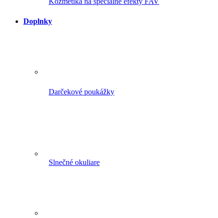
Kozmetika na špeciálne efekty FAV
Doplnky
Darčekové poukážky
Slnečné okuliare