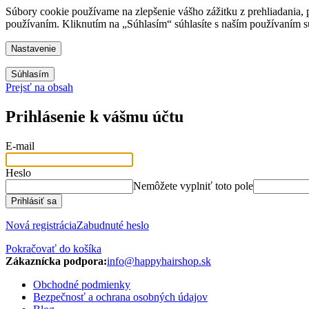
Súbory cookie používame na zlepšenie vášho zážitku z prehliadania, 
používaním. Kliknutím na „Súhlasím“ súhlasíte s naším používaním 
Nastavenie
Súhlasím
Prejsť na obsah
Prihlásenie k vášmu účtu
E-mail
Heslo
Nemôžete vyplniť toto pole
Prihlásiť sa
Nová registrácia
Zabudnuté heslo
Pokračovať do košíka
Zákaznícka podpora:
info@happyhairshop.sk
Obchodné podmienky
Bezpečnosť a ochrana osobných údajov