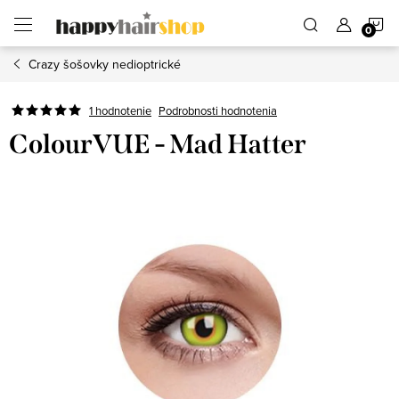
Prejsť
N
na
obsah
Crazy šošovky nedioptrické
K
Podrobnosti hodnotenia
1 hodnotenie
ColourVUE - Mad Hatter