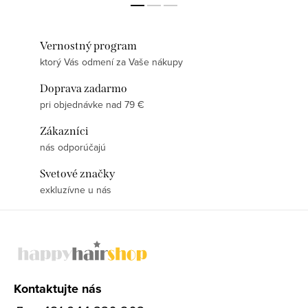
Vernostný program
ktorý Vás odmení za Vaše nákupy
Doprava zadarmo
pri objednávke nad 79 €
Zákazníci
nás odporúčajú
Svetové značky
exkluzívne u nás
Z
á
p
ä
Kontaktujte nás