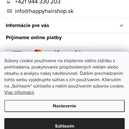
t
+421 944 330 203
i
info
@
happyhairshop.sk
e
Informácie pre vás
Prijímame online platby
Súbory cookie používame na zlepšenie vášho zážitku z
prehliadania, poskytovanie prispôsobených reklám alebo
Sledujte nás
obsahu a analýzu našej návštevnosti. Ďalším prechádzaním
tohto webu vyjadrujete súhlas s ich používaním. Kliknutím
na „Súhlasím“ súhlasíte s naším používaním súborov cookie.
Viac informácii
Nastavenie
Copyright 2026
HappyHairShop
. Všetky práva vyhradené.
Upraviť
nastavenie cookies
Súhlasím