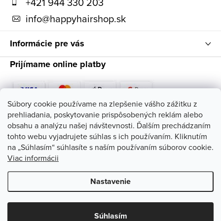
t
+421 944 330 203
i
info
@
happyhairshop.sk
e
Informácie pre vás
Prijímame online platby
Súbory cookie používame na zlepšenie vášho zážitku z
prehliadania, poskytovanie prispôsobených reklám alebo
Sledujte nás
obsahu a analýzu našej návštevnosti. Ďalším prechádzaním
tohto webu vyjadrujete súhlas s ich používaním. Kliknutím
na „Súhlasím“ súhlasíte s naším používaním súborov cookie.
Viac informácii
Nastavenie
Copyright 2026
HappyHairShop
. Všetky práva vyhradené.
Upraviť
nastavenie cookies
Súhlasím