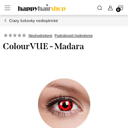
Prejsť
N
na
obsah
Crazy šošovky nedioptrické
K
Podrobnosti hodnotenia
Neohodnotené
ColourVUE - Madara