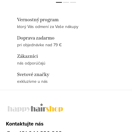
Vernostný program
ktorý Vás odmení za Vaše nákupy
Doprava zadarmo
pri objednávke nad 79 €
Zákazníci
nás odporúčajú
Svetové značky
exkluzívne u nás
Z
á
p
ä
Kontaktujte nás