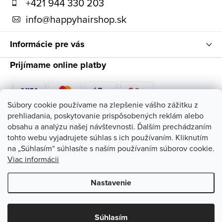
t
+421 944 330 203
i
info
@
happyhairshop.sk
e
Informácie pre vás
Prijímame online platby
Súbory cookie používame na zlepšenie vášho zážitku z
prehliadania, poskytovanie prispôsobených reklám alebo
Sledujte nás
obsahu a analýzu našej návštevnosti. Ďalším prechádzaním
tohto webu vyjadrujete súhlas s ich používaním. Kliknutím
na „Súhlasím“ súhlasíte s naším používaním súborov cookie.
Viac informácii
Nastavenie
Copyright 2026
HappyHairShop
. Všetky práva vyhradené.
Upraviť
nastavenie cookies
Súhlasím