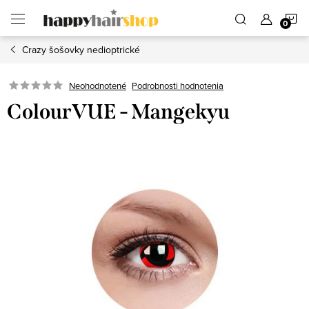
Prejsť
N
na
obsah
Crazy šošovky nedioptrické
K
Podrobnosti hodnotenia
Neohodnotené
ColourVUE - Mangekyu