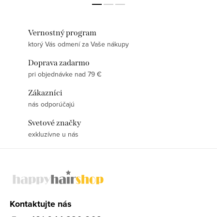
Vernostný program
ktorý Vás odmení za Vaše nákupy
Doprava zadarmo
pri objednávke nad 79 €
Zákazníci
nás odporúčajú
Svetové značky
exkluzívne u nás
Z
á
p
ä
Kontaktujte nás