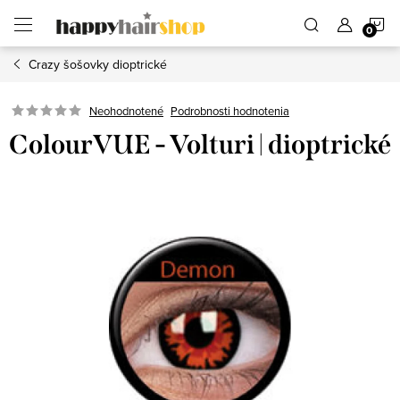
Prejsť
N
na
obsah
Crazy šošovky dioptrické
K
Podrobnosti hodnotenia
Neohodnotené
ColourVUE - Volturi | dioptrické