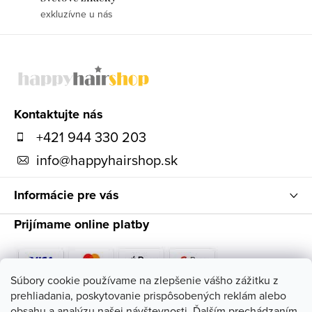
exkluzívne u nás
Z
á
p
ä
Kontaktujte nás
t
+421 944 330 203
i
info
@
happyhairshop.sk
e
Informácie pre vás
Prijímame online platby
Súbory cookie používame na zlepšenie vášho zážitku z
prehliadania, poskytovanie prispôsobených reklám alebo
Sledujte nás
obsahu a analýzu našej návštevnosti. Ďalším prechádzaním