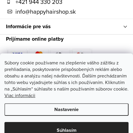
t
+421 944 330 203
i
info
@
happyhairshop.sk
e
Informácie pre vás
Prijímame online platby
Súbory cookie používame na zlepšenie vášho zážitku z
prehliadania, poskytovanie prispôsobených reklám alebo
Sledujte nás
obsahu a analýzu našej návštevnosti. Ďalším prechádzaním
tohto webu vyjadrujete súhlas s ich používaním. Kliknutím
na „Súhlasím“ súhlasíte s naším používaním súborov cookie.
Viac informácii
Nastavenie
Copyright 2026
HappyHairShop
. Všetky práva vyhradené.
Upraviť
nastavenie cookies
Súhlasím