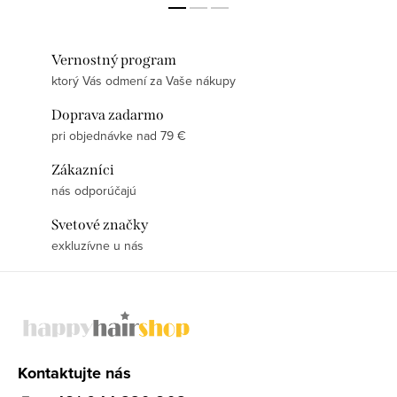
Vernostný program
ktorý Vás odmení za Vaše nákupy
Doprava zadarmo
pri objednávke nad 79 €
Zákazníci
nás odporúčajú
Svetové značky
exkluzívne u nás
Z
á
p
ä
Kontaktujte nás