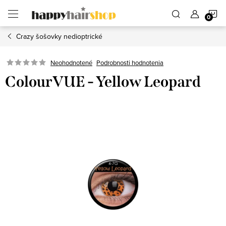
Prejsť
N
na
obsah
Crazy šošovky nedioptrické
K
Podrobnosti hodnotenia
Neohodnotené
ColourVUE - Yellow Leopard