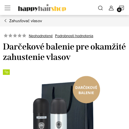
Prejsť
N
na
obsah
Zahusťovač vlasov
K
Podrobnosti hodnotenia
Neohodnotené
Darčekové balenie pre okamžité
zahustenie vlasov
Tip