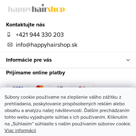
á
p
ä
Kontaktujte nás
t
+421 944 330 203
i
info
@
happyhairshop.sk
e
Informácie pre vás
Prijímame online platby
Súbory cookie používame na zlepšenie vášho zážitku z
prehliadania, poskytovanie prispôsobených reklám alebo
Sledujte nás
obsahu a analýzu našej návštevnosti. Ďalším prechádzaním
tohto webu vyjadrujete súhlas s ich používaním. Kliknutím
na „Súhlasím“ súhlasíte s naším používaním súborov cookie.
Viac informácii