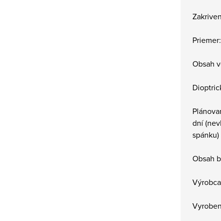
Zakriven
Priemer
Obsah v
Dioptric
Plánova
dní (ne
spánku)
Obsah b
Výrobca:
Vyroben