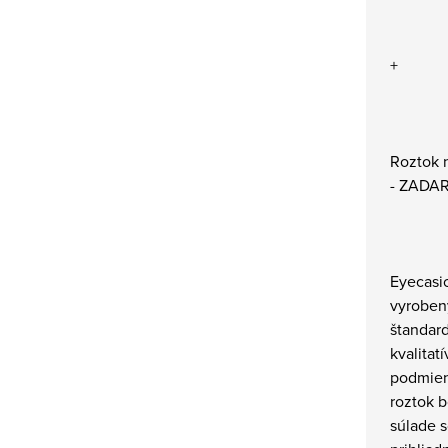
+
Roztok 
- ZADA
Eyecasio
vyrobený
štandard
kvalitat
podmien
roztok b
súlade 