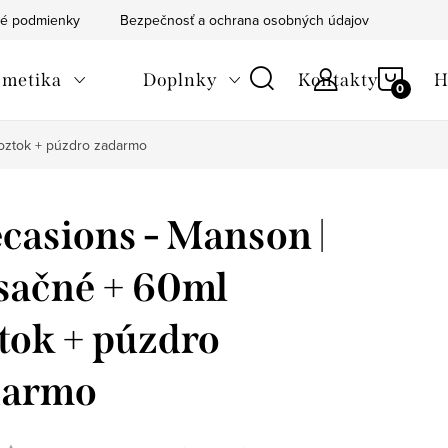
é podmienky
Bezpečnosť a ochrana osobných údajov
Blog
NÁKU
metika
Doplnky
Kontakty
H
KOŠÍ
oztok + púzdro zadarmo
casions - Manson |
ačné + 60ml
tok + púzdro
darmo