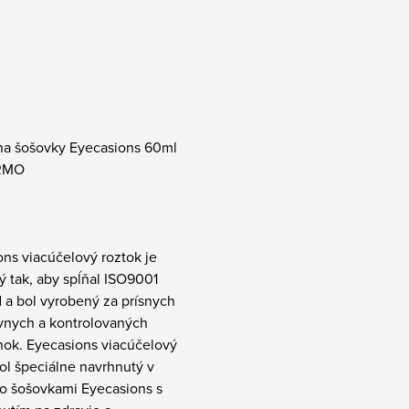
na šošovky Eyecasions 60ml
RMO
ns viacúčelový roztok je
 tak, aby spĺňal ISO9001
 a bol vyrobený za prísnych
ívnych a kontrolovaných
ok. Eyecasions viacúčelový
ol špeciálne navrhnutý v
so šošovkami Eyecasions s