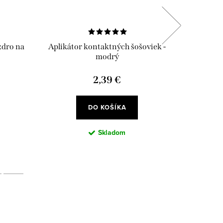
dro na
Aplikátor kontaktných šošoviek -
Ant
modrý
2,39 €
DO KOŠÍKA
Skladom