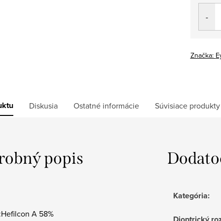
Jedno
cena:
Značka:
E
uktu
Diskusia
Ostatné informácie
Súvisiace produkty
robný popis
Dodato
Kategória
:
l:Hefilcon A 58%
Dioptrický ro