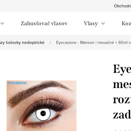
Obchodn
Zahusťovač vlasov
Vlasy
Koz
azy šošovky nedioptrické
Eyecasions - Manson | mesačné + 60ml r
Eye
mes
roz
za