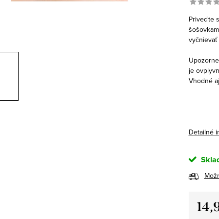
Priveďte 
šošovkami 
vyčnievať 
Upozornen
je ovplyv
Vhodné aj
Detailné 
Skla
Možn
14,