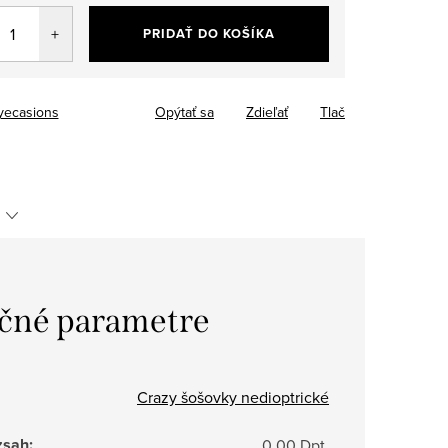
tková
PRIDAŤ DO KOŠÍKA
yecasions
Opýtať sa
Zdieľať
Tlač
čné parametre
Crazy šošovky nedioptrické
zsah
:
0,00 Dpt.