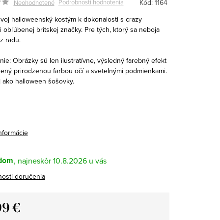
Kód:
1164
Podrobnosti hodnotenia
Neohodnotené
svoj halloweenský kostým k dokonalosti s crazy
obľúbenej britskej značky. Pre tých, ktorý sa neboja
z radu.
ie: Obrázky sú len ilustratívne, výsledný farebný efekt
nený prirodzenou farbou očí a svetelnými podmienkami.
 ako halloween šošovky.
informácie
dom
10.8.2026
osti doručenia
99 €