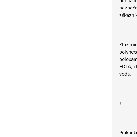
prihliad
bezpečn
zákazní
Zloženie
polyhex
poloxami
EDTA, ch
voda.
+
Praktick