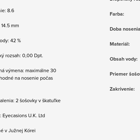
ie: 8.6
Farba
:
: 14.5 mm
Doba noseni
ody: 42 %
Materiál
:
ký rozsah: 0,00 Dpt.
Obsah vody
:
ná výmena: maximálne 30
Priemer šošo
vhodné na nosenie počas
Zakrivenie
:
alenia: 2 šošovky v škatuľke
 Eyecasions U.K. Ltd
é v Južnej Kórei