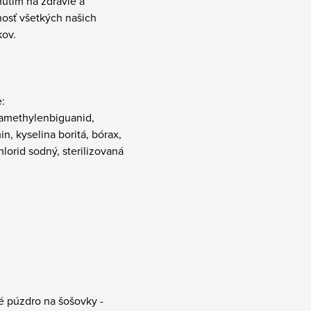
nutím na zdravie a
osť všetkých našich
kov.
:
amethylenbiguanid,
n, kyselina boritá, bórax,
lorid sodný, sterilizovaná
é púzdro na šošovky -