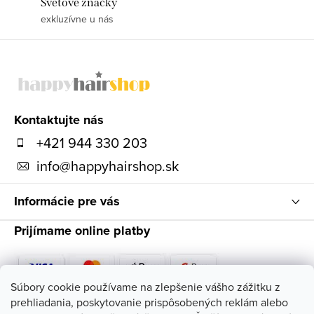
Svetové značky
exkluzívne u nás
Z
á
p
ä
Kontaktujte nás
t
+421 944 330 203
i
info
@
happyhairshop.sk
e
Informácie pre vás
Prijímame online platby
Súbory cookie používame na zlepšenie vášho zážitku z
prehliadania, poskytovanie prispôsobených reklám alebo