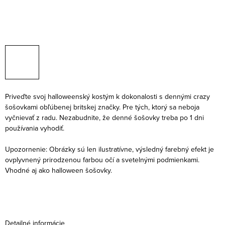
Priveďte svoj halloweenský kostým k dokonalosti s dennými crazy
šošovkami obľúbenej britskej značky. Pre tých, ktorý sa neboja
vyčnievať z radu. Nezabudnite, že denné šošovky treba po 1 dni
používania vyhodiť.
Upozornenie: Obrázky sú len ilustratívne, výsledný farebný efekt je
ovplyvnený prirodzenou farbou očí a svetelnými podmienkami.
Vhodné aj ako halloween šošovky.
Detailné informácie