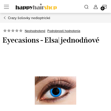
Prejsť
N
na
obsah
Crazy šošovky nedioptrické
K
Podrobnosti hodnotenia
Neohodnotené
Eyecasions - Elsa| jednodňové