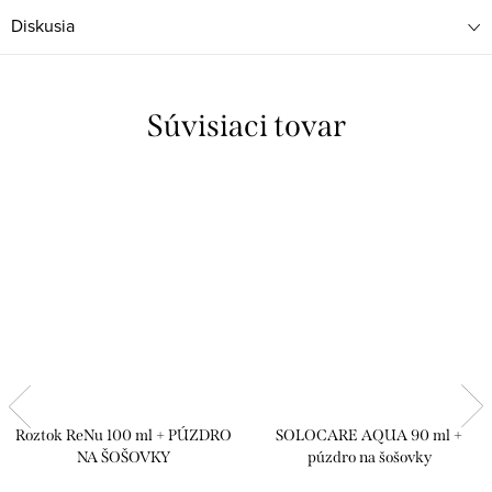
Diskusia
Súvisiaci tovar
Roztok ReNu 100 ml + PÚZDRO
SOLOCARE AQUA 90 ml +
NA ŠOŠOVKY
púzdro na šošovky