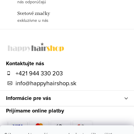
nás odporúčajú
Svetové značky
exkluzívne u nás
Z
á
p
ä
Kontaktujte nás
t
+421 944 330 203
i
info
@
happyhairshop.sk
e
Informácie pre vás
Prijímame online platby