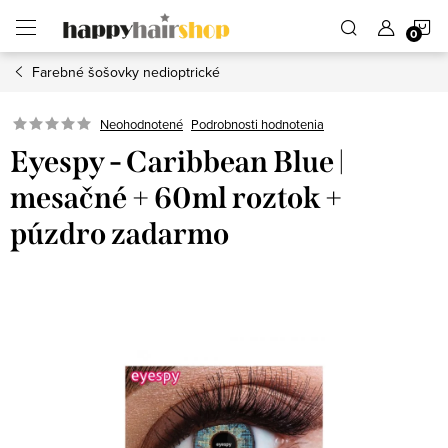
Prejsť
N
na
obsah
Farebné šošovky nedioptrické
K
Podrobnosti hodnotenia
Neohodnotené
Eyespy - Caribbean Blue |
mesačné + 60ml roztok +
púzdro zadarmo