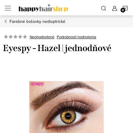
Prejsť
N
na
obsah
Farebné šošovky nedioptrické
K
Podrobnosti hodnotenia
Neohodnotené
Eyespy - Hazel | jednodňové