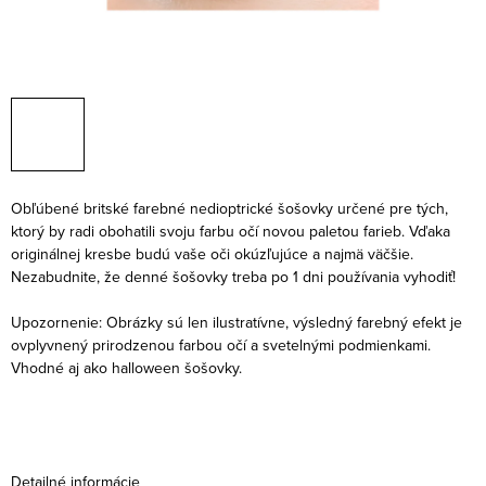
Obľúbené britské farebné nedioptrické šošovky určené pre tých,
ktorý by radi obohatili svoju farbu očí novou paletou farieb. Vďaka
originálnej kresbe budú vaše oči okúzľujúce a najmä väčšie.
Nezabudnite, že denné šošovky treba po 1 dni používania vyhodiť!
Upozornenie: Obrázky sú len ilustratívne, výsledný farebný efekt je
ovplyvnený prirodzenou farbou očí a svetelnými podmienkami.
Vhodné aj ako halloween šošovky.
Detailné informácie