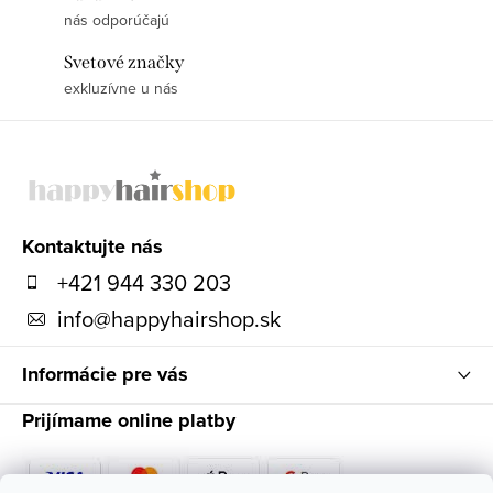
nás odporúčajú
Svetové značky
exkluzívne u nás
Z
á
p
ä
Kontaktujte nás
t
+421 944 330 203
i
info
@
happyhairshop.sk
e
Informácie pre vás
Prijímame online platby