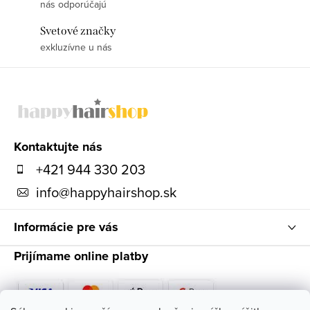
nás odporúčajú
Svetové značky
exkluzívne u nás
Z
á
p
ä
Kontaktujte nás
t
+421 944 330 203
i
info
@
happyhairshop.sk
e
Informácie pre vás
Prijímame online platby