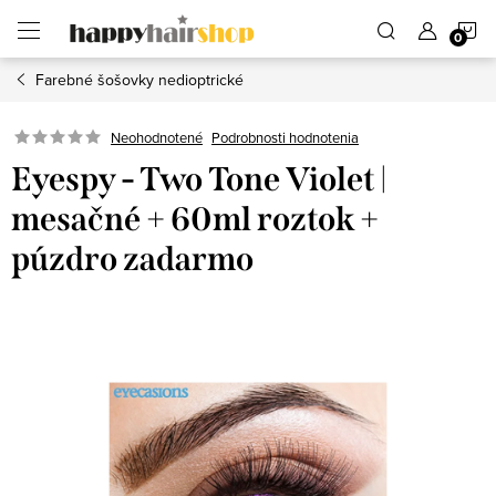
Prejsť
N
na
obsah
Farebné šošovky nedioptrické
K
Podrobnosti hodnotenia
Neohodnotené
Eyespy - Two Tone Violet |
mesačné + 60ml roztok +
púzdro zadarmo