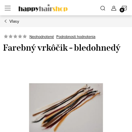
Prejsť
N
na
obsah
Vlasy
K
Podrobnosti hodnotenia
Neohodnotené
Farebný vrkôčik - bledohnedý