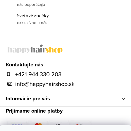
nás odporúčajú
Svetové značky
exkluzívne u nás
Z
á
p
ä
Kontaktujte nás
t
+421 944 330 203
i
info
@
happyhairshop.sk
e
Informácie pre vás
Prijímame online platby