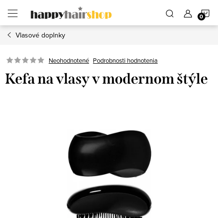
Prejsť
N
na
obsah
Vlasové doplnky
K
Podrobnosti hodnotenia
Neohodnotené
Kefa na vlasy v modernom štýle