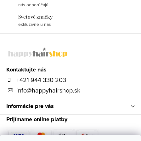
nás odporúčajú
Svetové značky
exkluzívne u nás
Z
á
p
ä
Kontaktujte nás
t
+421 944 330 203
i
info
@
happyhairshop.sk
e
Informácie pre vás
Prijímame online platby