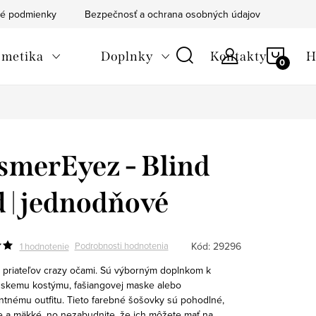
é podmienky
Bezpečnosť a ochrana osobných údajov
Blog
NÁKU
metika
Doplnky
Kontakty
H
KOŠÍ
merEyez - Blind
 | jednodňové
Kód:
29296
Podrobnosti hodnotenia
1 hodnotenie
 priateľov crazy očami. Sú výborným doplnkom k
skemu kostýmu, fašiangovej maske alebo
ntnému outfitu. Tieto farebné šošovky sú pohodlné,
e a mäkké, no nezabudnite, že ich môžete mať na