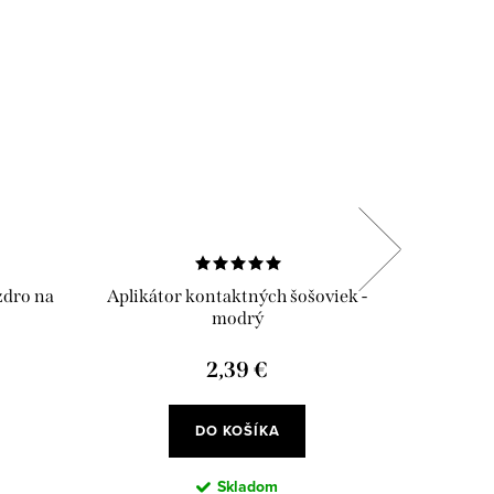
dro na
Aplikátor kontaktných šošoviek -
Ant
modrý
2,39 €
DO KOŠÍKA
Skladom