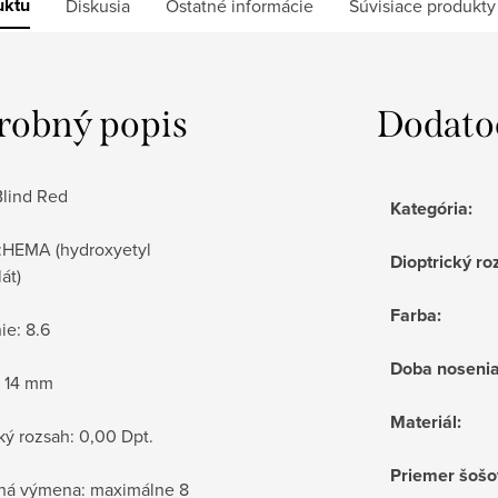
uktu
Diskusia
Ostatné informácie
Súvisiace produkty
robný popis
Dodato
Blind Red
Kategória
:
l:HEMA (hydroxyetyl
Dioptrický ro
át)
Farba
:
ie: 8.6
Doba noseni
: 14 mm
Materiál
:
ký rozsah: 0,00 Dpt.
Priemer šošo
ná výmena: maximálne 8