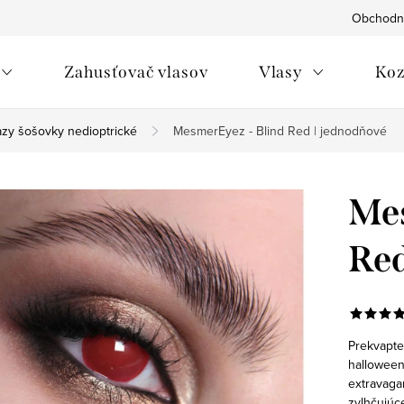
Obchodn
Zahusťovač vlasov
Vlasy
Koz
azy šošovky nedioptrické
MesmerEyez - Blind Red | jednodňové
Mes
Red
Prekvapte
halloween
extravaga
zvlhčujúc