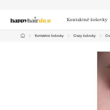
Prejsť
na
obsah
Kontaktné šošovky
Kontaktné šošovky
Crazy šošovky
Cr
Domov
B
o
č
n
ý
p