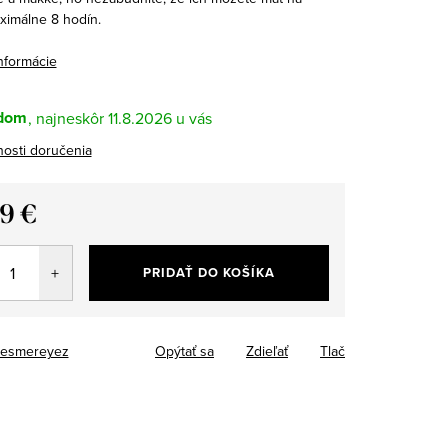
ximálne 8 hodín.
informácie
dom
11.8.2026
osti doručenia
99 €
tková
PRIDAŤ DO KOŠÍKA
esmereyez
Opýtať sa
Zdieľať
Tlač