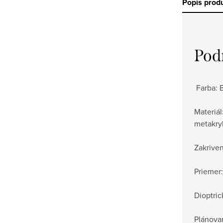
Popis prod
Pod
Farba: 
Materiá
metakryl
Zakriven
Priemer
Dioptric
Plánova