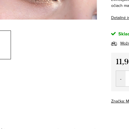
očiach ma
Detailné 
Skla
Možn
11,
Jedno
cena:
Značka:
M