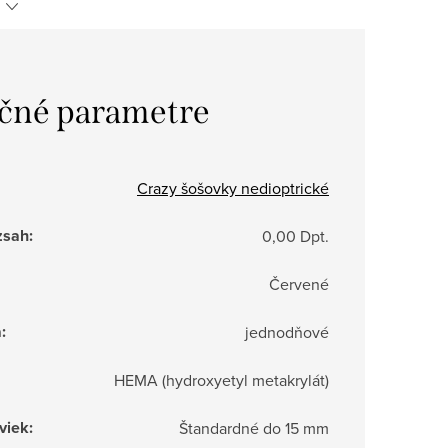
čné parametre
Crazy šošovky nedioptrické
zsah
:
0,00 Dpt.
Červené
a
:
jednodňové
HEMA (hydroxyetyl metakrylát)
viek
:
Štandardné do 15 mm