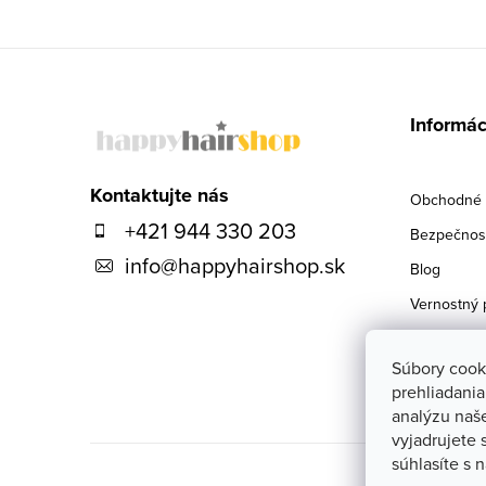
Z
á
Informác
p
ä
Kontaktujte nás
Obchodné 
+421 944 330 203
t
Bezpečnosť
info
@
happyhairshop.sk
i
Blog
Vernostný 
e
Doprava
Súbory cook
Kontakty
prehliadani
analýzu naš
vyjadrujete 
súhlasíte s