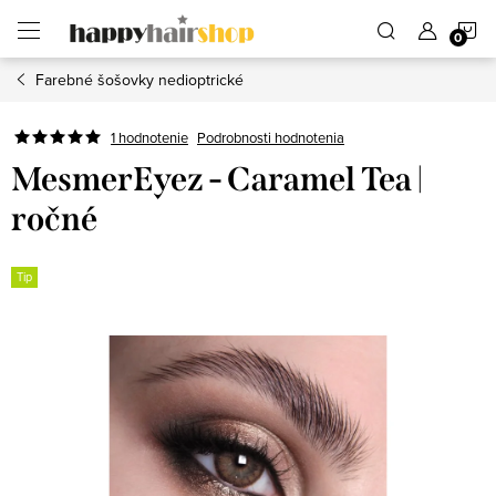
Prejsť
N
na
obsah
Farebné šošovky nedioptrické
K
Podrobnosti hodnotenia
1 hodnotenie
MesmerEyez - Caramel Tea |
ročné
Tip