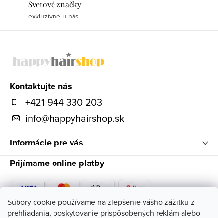
Svetové značky
exkluzívne u nás
Z
á
p
ä
Kontaktujte nás
t
+421 944 330 203
i
info
@
happyhairshop.sk
e
Informácie pre vás
Prijímame online platby
Súbory cookie používame na zlepšenie vášho zážitku z
prehliadania, poskytovanie prispôsobených reklám alebo