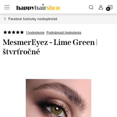
Prejsť
N
na
obsah
Farebné šošovky nedioptrické
K
Podrobnosti hodnotenia
1 hodnotenie
MesmerEyez - Lime Green |
štvrťročné