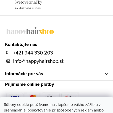
Svetové značky
exkluzívne u nás
Z
á
p
ä
Kontaktujte nás
t
+421 944 330 203
i
info
@
happyhairshop.sk
e
Informácie pre vás
Prijímame online platby
Súbory cookie používame na zlepšenie vášho zážitku z
prehliadania, poskytovanie prispôsobených reklám alebo