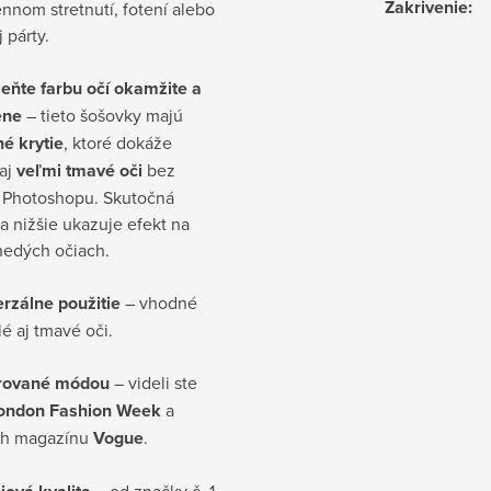
Zakrivenie
:
nnom stretnutí, fotení alebo
 párty.
eňte farbu očí okamžite a
ene
– tieto šošovky majú
né krytie
, ktoré dokáže
aj
veľmi tmavé oči
bez
a Photoshopu. Skutočná
ia nižšie ukazuje efekt na
edých očiach.
rzálne použitie
– vhodné
lé aj tmavé oči.
irované módou
– videli ste
ondon Fashion Week
a
ch magazínu
Vogue
.
– od značky č. 1