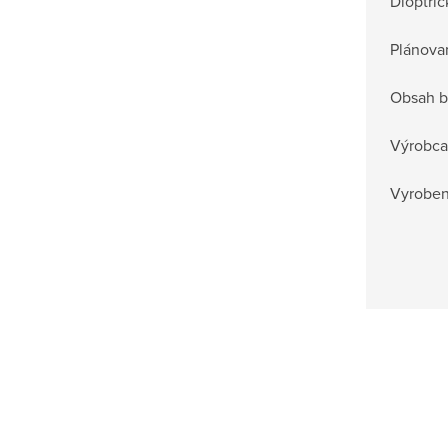
Dioptric
Plánova
Obsah b
Výrobca
Vyrobené