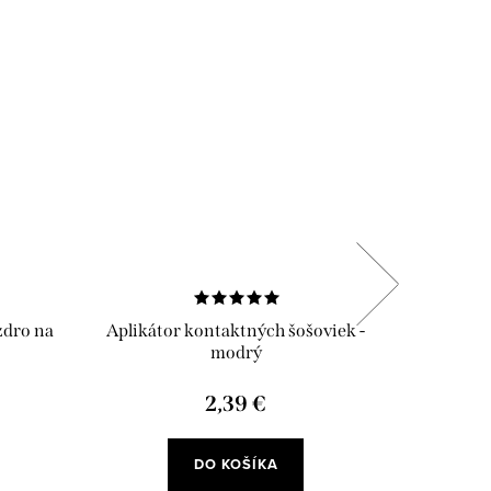
dro na
Aplikátor kontaktných šošoviek -
Ant
modrý
2,39 €
DO KOŠÍKA