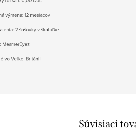
ký rozsah: 0,00 Dpt.
ná výmena: 12 mesiacov
alenia: 2 šošovky v škatuľke
: MesmerEyez
 vo Veľkej Británii
Súvisiaci tov