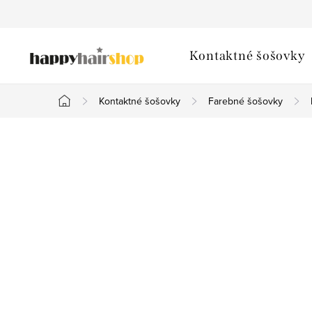
Prejsť
na
obsah
Kontaktné šošovky
Kontaktné šošovky
Farebné šošovky
Domov
B
o
č
n
ý
p