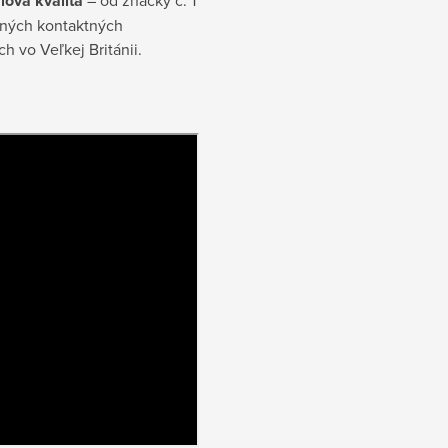
ová kvalita
bných kontaktných
h vo Veľkej Británii.