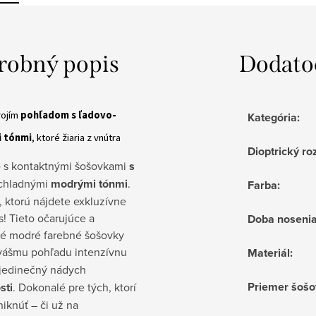
robný popis
Dodato
vojím
pohľadom s ľadovo-
Kategória
:
 tónmi
, ktoré žiaria z vnútra
Dioptrický ro
e
s kontaktnými šošovkami
s
chladnými
modrými tónmi
.
Farba
:
 ktorú nájdete exkluzívne
s! Tieto očarujúce a
Doba noseni
é modré farebné šošovky
ášmu pohľadu intenzívnu
Materiál
:
jedinečný nádych
Priemer šošo
sti
. Dokonalé pre tých, ktorí
iknúť – či už na