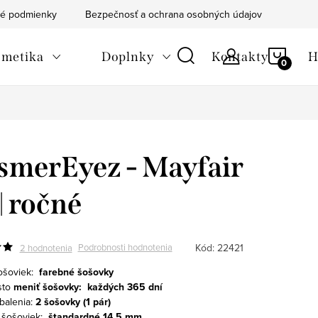
é podmienky
Bezpečnosť a ochrana osobných údajov
Blog
NÁKU
metika
Doplnky
Kontakty
H
KOŠÍ
merEyez - Mayfair
 | ročné
Kód:
22421
Podrobnosti hodnotenia
2 hodnotenia
ošoviek:
farebné šošovky
sto
meniť šošovky:
každých 365 dní
alenia:
2 šošovky (1 pár)
 šošoviek:
štandardné 14.5 mm