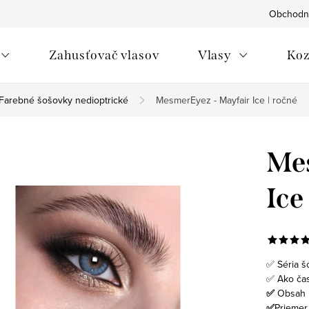
Obchodn
Zahusťovač vlasov
Vlasy
Koz
Farebné šošovky nedioptrické
MesmerEyez - Mayfair Ice | ročné
Mes
Ice
✅ Séria š
✅ Ako ča
✅
Obsah b
✅
Priemer