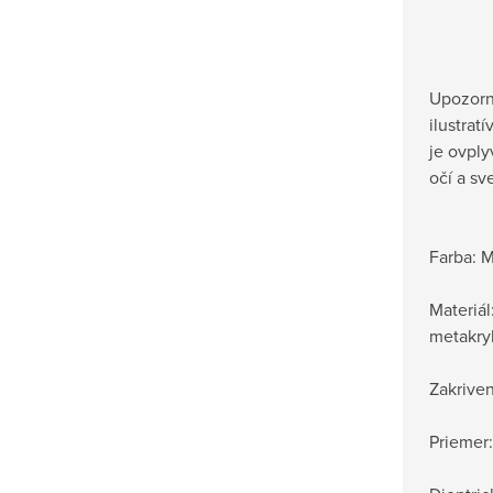
Upozorn
ilustrat
je ovpl
očí a s
Farba: M
Materiá
metakryl
Zakriven
Priemer