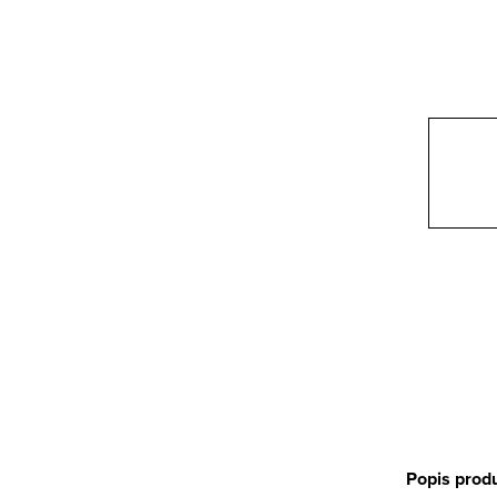
a
n
e
l
Popis prod