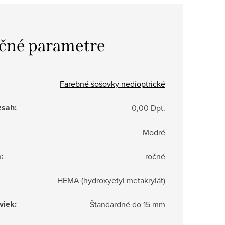
čné parametre
Farebné šošovky nedioptrické
zsah
:
0,00 Dpt.
Modré
a
:
ročné
HEMA (hydroxyetyl metakrylát)
viek
:
Štandardné do 15 mm