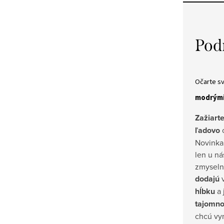
Pod
Očarte s
modrými
Zažiart
ľadovo
Novinka,
len u ná
zmyseln
dodajú
v
hĺbku
a 
tajomno
chcú vyn