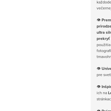
každode
večernej
👁
Prem
prirodz
ultra sil
prekryť
použiti
fotograf
tmavohn
👁
Unive
pre svet
👁
Inšp
ich na
L
stránka
👁