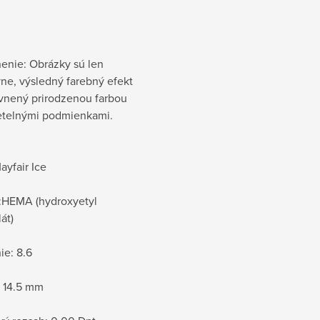
enie: Obrázky sú len
ívne, výsledný farebný efekt
yvnený prirodzenou farbou
vetelnými podmienkami.
ayfair Ice
l:HEMA (hydroxyetyl
át)
ie: 8.6
: 14.5 mm