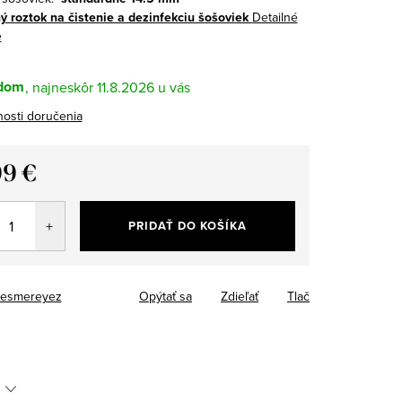
ý roztok na čistenie a dezinfekciu šošoviek
Detailné
e
dom
11.8.2026
osti doručenia
99 €
tková
PRIDAŤ DO KOŠÍKA
esmereyez
Opýtať sa
Zdieľať
Tlač