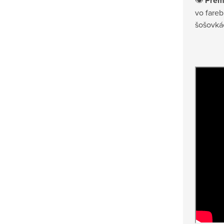
Prémi
vo fare
šošovkác