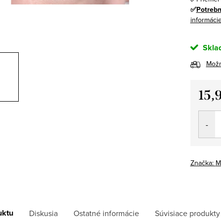
✅
Potrebn
informáci
Skla
Možn
15,
Jedno
cena:
Značka:
M
uktu
Diskusia
Ostatné informácie
Súvisiace produkty