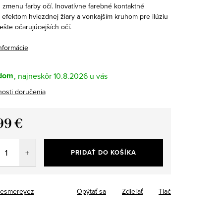
 zmenu farby očí. Inovatívne farebné kontaktné
 efektom hviezdnej žiary a vonkajším kruhom pre ilúziu
ešte očarujúcejších očí.
informácie
dom
10.8.2026
osti doručenia
99 €
tková
PRIDAŤ DO KOŠÍKA
esmereyez
Opýtať sa
Zdieľať
Tlač