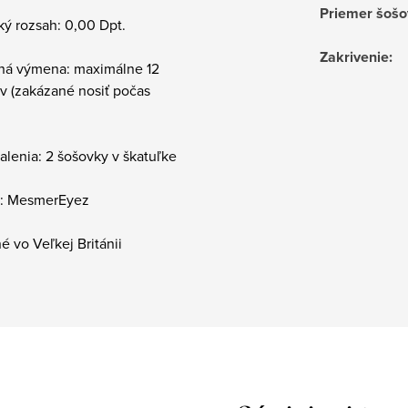
Priemer šošo
ký rozsah: 0,00 Dpt.
Zakrivenie
:
ná výmena: maximálne 12
v (zakázané nosiť počas
alenia: 2 šošovky v škatuľke
: MesmerEyez
 vo Veľkej Británii