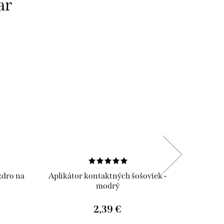
ar
dro na
Aplikátor kontaktných šošoviek -
Ant
modrý
2,39 €