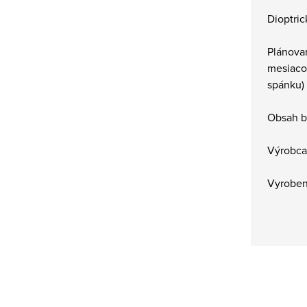
Dioptric
Plánova
mesiaco
spánku)
Obsah b
Výrobca
Vyrobené