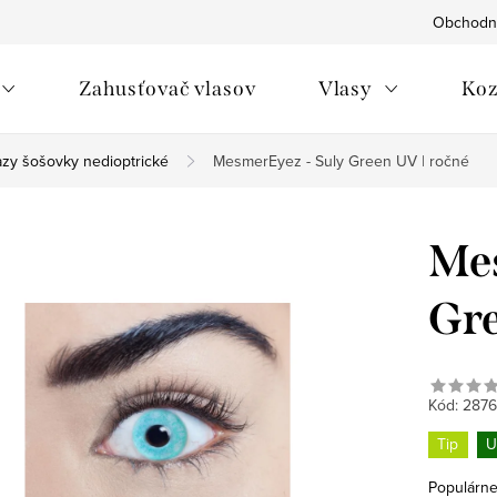
Obchodn
Zahusťovač vlasov
Vlasy
Koz
azy šošovky nedioptrické
MesmerEyez - Suly Green UV | ročné
Mes
Gre
Kód:
2876
Tip
U
Populárne