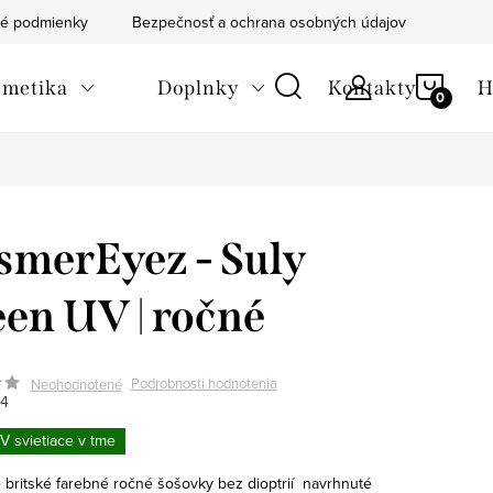
é podmienky
Bezpečnosť a ochrana osobných údajov
Blog
NÁKU
metika
Doplnky
Kontakty
H
KOŠÍ
merEyez - Suly
en UV | ročné
Podrobnosti hodnotenia
Neohodnotené
4
V svietiace v tme
 britské farebné ročné šošovky bez dioptrií navrhnuté