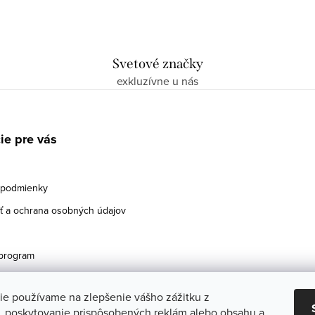
Svetové značky
exkluzívne u nás
ie pre vás
podmienky
 a ochrana osobných údajov
program
ie používame na zlepšenie vášho zážitku z
a, poskytovanie prispôsobených reklám alebo obsahu a