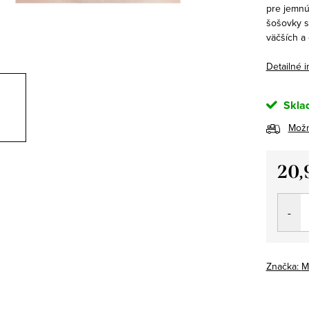
pre jemnú
šošovky s
väčších a 
Detailné 
Skla
Možn
20,
Jedno
cena:
Značka:
M