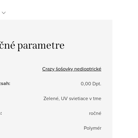
čné parametre
Crazy šošovky nedioptrické
zsah
:
0,00 Dpt.
Zelené, UV svietiace v tme
a
:
ročné
Polymér