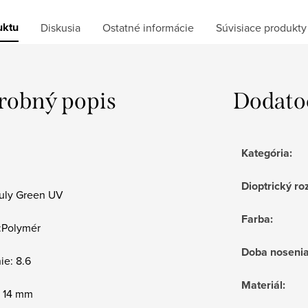
uktu
Diskusia
Ostatné informácie
Súvisiace produkty
robný popis
Dodato
Kategória
:
Dioptrický ro
Suly Green UV
Farba
:
l:Polymér
Doba noseni
ie: 8.6
Materiál
:
: 14 mm