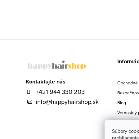
Z
á
Informác
p
ä
Kontaktujte nás
Obchodné 
+421 944 330 203
t
Bezpečnosť
info
@
happyhairshop.sk
i
Blog
Vernostný 
e
Doprava
Súbory cook
Kontakty
prehliadani