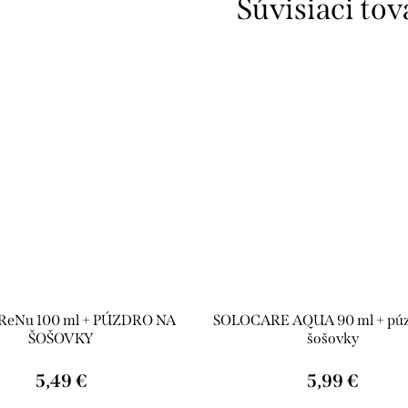
Súvisiaci tov
 ReNu 100 ml + PÚZDRO NA
SOLOCARE AQUA 90 ml + púz
ŠOŠOVKY
šošovky
5,49 €
5,99 €