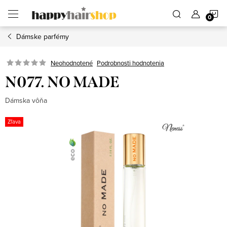
Prejsť
N
na
obsah
Dámske parfémy
K
Podrobnosti hodnotenia
Neohodnotené
N077. NO MADE
Dámska vôňa
Zľava