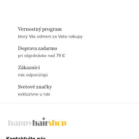
Vernostný program
ktorý Vás odmení za Vaše nákupy
Doprava zadarmo
pri objednávke nad 79 €
Zákazníci
nás odporúčajú
Svetové značky
exkluzívne u nás
Z
á
p
ä
Kontaktujte nás