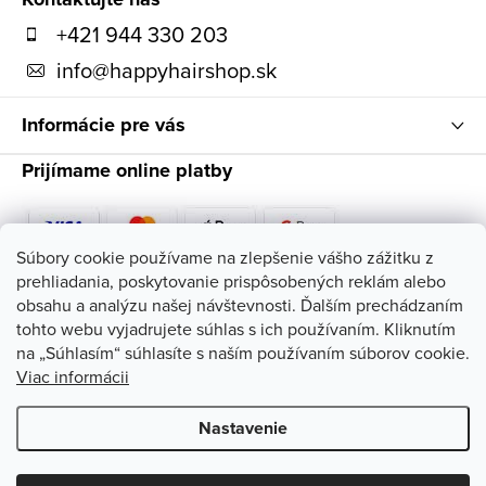
t
+421 944 330 203
i
info
@
happyhairshop.sk
e
Informácie pre vás
Prijímame online platby
Súbory cookie používame na zlepšenie vášho zážitku z
prehliadania, poskytovanie prispôsobených reklám alebo
Sledujte nás
obsahu a analýzu našej návštevnosti. Ďalším prechádzaním
tohto webu vyjadrujete súhlas s ich používaním. Kliknutím
na „Súhlasím“ súhlasíte s naším používaním súborov cookie.
Viac informácii
Nastavenie
Copyright 2026
HappyHairShop
. Všetky práva vyhradené.
Upraviť
nastavenie cookies