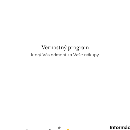
Vernostný program
ktorý Vás odmení za Vaše nákupy
Z
á
Informác