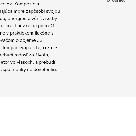
 celok. Kompozícia
najúca more zapôsobí svojou
ou, energiou a vôní, ako by
 na prechádzke na pobreží.
e v praktickom flakóne s
ovačom o objeme 33
ov, len pár kvapiek tejto zmesi
rebudí radosť zo života,
vietor vo vlasoch, a prebudí
ás spomienky na dovolenku.