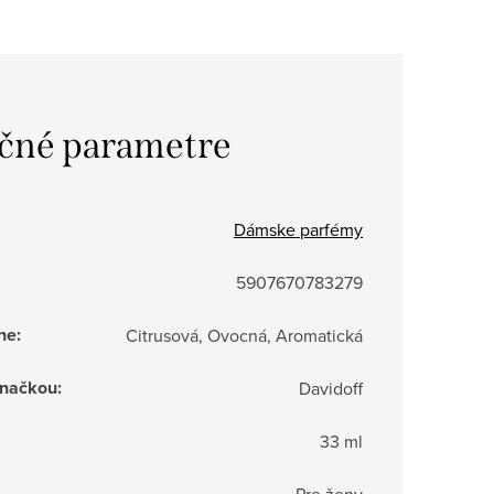
čné parametre
Dámske parfémy
5907670783279
ne
:
Citrusová, Ovocná, Aromatická
značkou
:
Davidoff
33 ml
Pre ženy