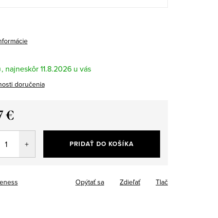
informácie
m
11.8.2026
osti doručenia
7 €
tková
PRIDAŤ DO KOŠÍKA
eness
Opýtať sa
Zdieľať
Tlač