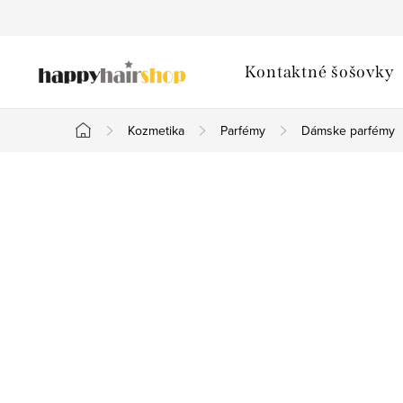
Prejsť
na
obsah
Kontaktné šošovky
Kozmetika
Parfémy
Dámske parfémy
Domov
B
o
č
n
ý
p