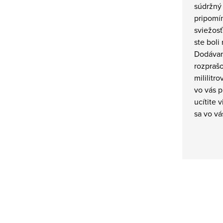
súdržný
pripomí
sviežosť
ste boli
Dodávam
rozpraš
mililitr
vo vás p
ucítite 
sa vo v