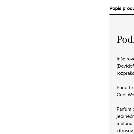
Popis prod
Pod
Inšpiro
(Davidof
rozpraš
Ponorte
Cool W
Parfum 
jedinečn
melónu,
citrusov