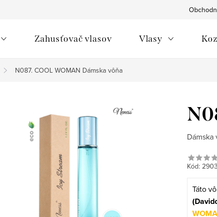
Obchodn
Zahusťovač vlasov
Vlasy
Koz
N087. COOL WOMAN
Dámska vôňa
N0
Dámska 
Kód:
290
Táto vô
(Davido
WOMA