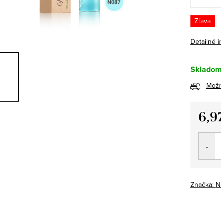
Zľava
Detailné 
Sklado
Možn
6,9
Jedno
cena:
Značka:
N