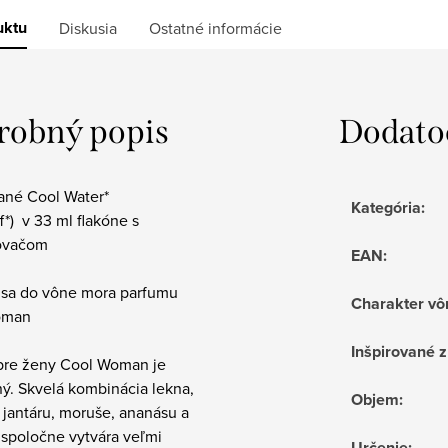
uktu
Diskusia
Ostatné informácie
robný popis
Dodato
vané Cool Water*
Kategória
:
f*) v 33 ml flakóne s
ovačom
EAN
:
 sa do vône mora parfumu
Charakter vô
oman
Inšpirované 
pre ženy Cool Woman je
ý. Skvelá kombinácia lekna,
Objem
:
 jantáru, moruše, ananásu a
 spoločne vytvára veľmi
Určenie
: