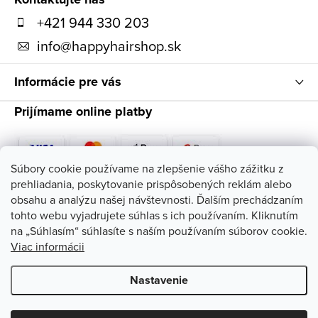
t
+421 944 330 203
i
info
@
happyhairshop.sk
e
Informácie pre vás
Prijímame online platby
Súbory cookie používame na zlepšenie vášho zážitku z
prehliadania, poskytovanie prispôsobených reklám alebo
Sledujte nás
obsahu a analýzu našej návštevnosti. Ďalším prechádzaním
tohto webu vyjadrujete súhlas s ich používaním. Kliknutím
na „Súhlasím“ súhlasíte s naším používaním súborov cookie.
Viac informácii
Nastavenie
Copyright 2026
HappyHairShop
. Všetky práva vyhradené.
Upraviť
nastavenie cookies