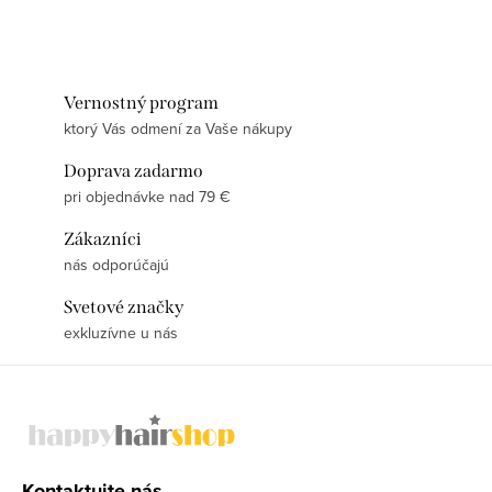
Vernostný program
ktorý Vás odmení za Vaše nákupy
Doprava zadarmo
pri objednávke nad 79 €
Zákazníci
nás odporúčajú
Svetové značky
exkluzívne u nás
Z
á
p
ä
Kontaktujte nás