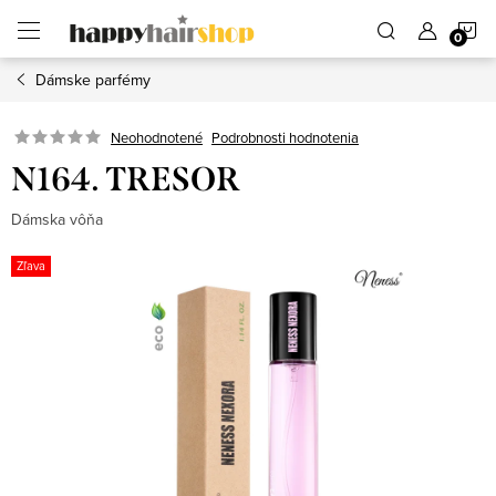
Prejsť
N
na
obsah
Dámske parfémy
K
Podrobnosti hodnotenia
Neohodnotené
N164. TRESOR
Dámska vôňa
Zľava