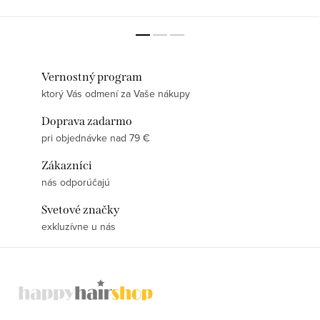
Vernostný program
ktorý Vás odmení za Vaše nákupy
Doprava zadarmo
pri objednávke nad 79 €
Zákazníci
nás odporúčajú
Svetové značky
exkluzívne u nás
Z
á
p