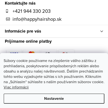
ä
Kontaktujte nás
t
+421 944 330 203
i
info
@
happyhairshop.sk
e
Informácie pre vás
Prijímame online platby
Súbory cookie používame na zlepšenie vášho zážitku z
prehliadania, poskytovanie prispôsobených reklám alebo
Sledujte nás
obsahu a analýzu našej návštevnosti. Ďalším prechádzaním
tohto webu vyjadrujete súhlas s ich používaním. Kliknutím
na „Súhlasím“ súhlasíte s naším používaním súborov cookie.
Viac informácii
Nastavenie
Copyright 2026
HappyHairShop
. Všetky práva vyhradené.
Upraviť