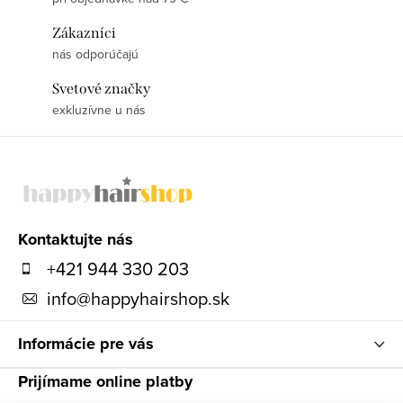
Zákazníci
nás odporúčajú
Svetové značky
exkluzívne u nás
Z
á
p
ä
Kontaktujte nás
t
+421 944 330 203
i
info
@
happyhairshop.sk
e
Informácie pre vás
Prijímame online platby