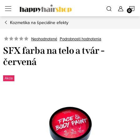
Prejsť
N
na
obsah
Kozmetika na špeciálne efekty
K
Podrobnosti hodnotenia
Neohodnotené
SFX farba na telo a tvár -
červená
Akcia