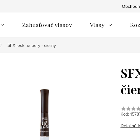
Obchodn
Zahusťovač vlasov
Vlasy
Koz
SFX lesk na pery - čierny
SFX
čie
Kód:
1578
Detailné 