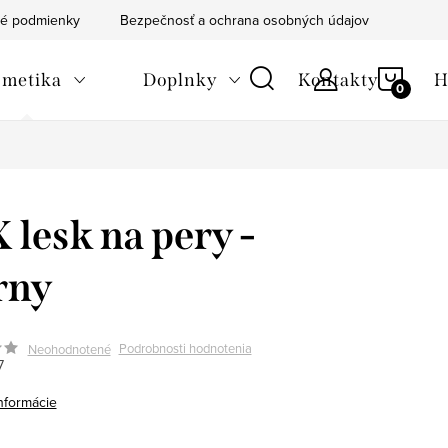
é podmienky
Bezpečnosť a ochrana osobných údajov
Blog
NÁKU
metika
Doplnky
Kontakty
H
KOŠÍ
 lesk na pery -
rny
Podrobnosti hodnotenia
Neohodnotené
7
informácie