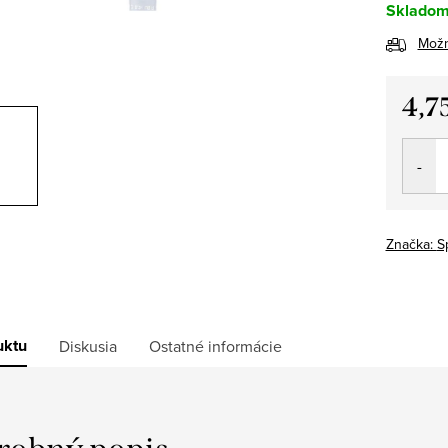
Sklado
Možn
4,7
Jedno
cena:
Značka:
S
uktu
Diskusia
Ostatné informácie