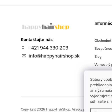
Z
á
Informác
p
ä
Kontaktujte nás
Obchodné 
+421 944 330 203
t
Bezpečnosť
info
@
happyhairshop.sk
i
Blog
Vernostný 
e
Doprava
Súbory cook
Kontakty
prehliadani
analýzu naš
vyjadrujete 
súhlasíte s
Copyright 2026
HappyHairShop
. Všetky práva vyhradené.