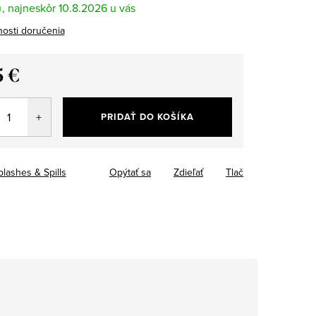
m
10.8.2026
osti doručenia
5 €
tková
PRIDAŤ DO KOŠÍKA
plashes & Spills
Opýtať sa
Zdieľať
Tlač