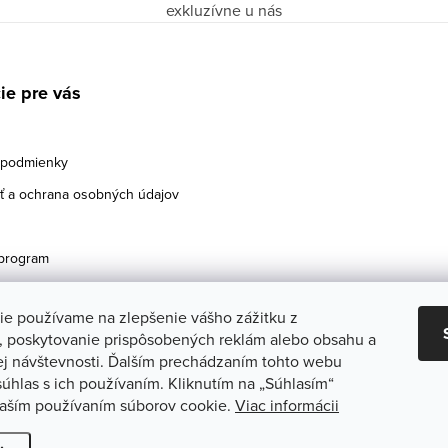
exkluzívne u nás
ie pre vás
podmienky
 a ochrana osobných údajov
program
ie používame na zlepšenie vášho zážitku z
a, poskytovanie prispôsobených reklám alebo obsahu a
ej návštevnosti. Ďalším prechádzaním tohto webu
súhlas s ich používaním. Kliknutím na „Súhlasím“
 naším používaním súborov cookie.
Viac informácii
Upraviť nastavenie cookies