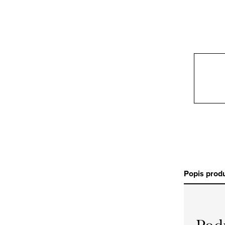
a
n
e
l
Popis prod