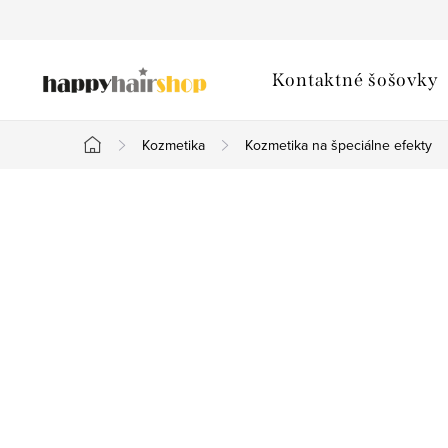
Prejsť
na
obsah
Kontaktné šošovky
Kozmetika
Kozmetika na špeciálne efekty
Domov
B
o
č
n
ý
p