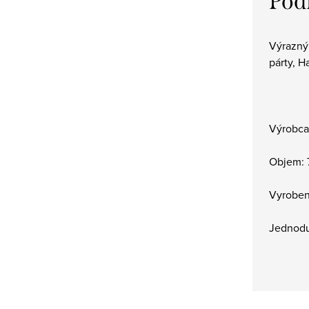
Pod
Výrazný
párty, H
Výrobca:
Objem: 
Vyroben
Jednodu