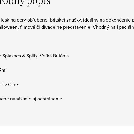
robný popis
 lesk na pery obľúbenej britskej značky, ideálny na dokončenie
alloween, filmové či divadelné predstavenie. Vhodný na špeciáln
 Splashes & Spills, Veľká Británia
7ml
é v Číne
ché nanášanie aj odstránenie.