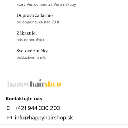
ktorý Vás odmení za Vaše nákupy
Doprava zadarmo
pri objednávke nad 79 €
Zákazníci
nás odporúčajú
Svetové značky
exkluzívne u nás
Z
á
p
ä
Kontaktujte nás
t
+421 944 330 203
i
info
@
happyhairshop.sk
e