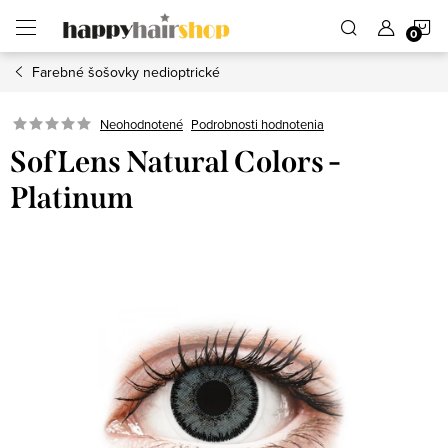
Prejsť
N
na
obsah
Farebné šošovky nedioptrické
K
Podrobnosti hodnotenia
Neohodnotené
SofLens Natural Colors -
Platinum