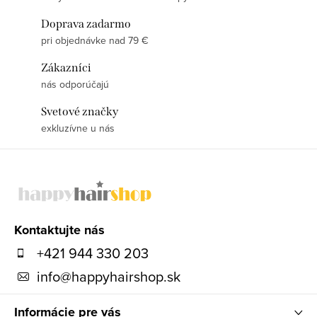
Doprava zadarmo
pri objednávke nad 79 €
Zákazníci
nás odporúčajú
Svetové značky
exkluzívne u nás
Z
á
p
ä
Kontaktujte nás
t
+421 944 330 203
i
info
@
happyhairshop.sk
e
Informácie pre vás