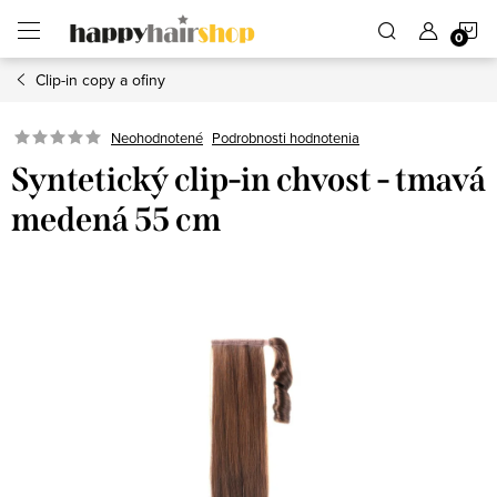
Prejsť
N
na
obsah
Clip-in copy a ofiny
K
Podrobnosti hodnotenia
Neohodnotené
Syntetický clip-in chvost - tmavá
medená 55 cm