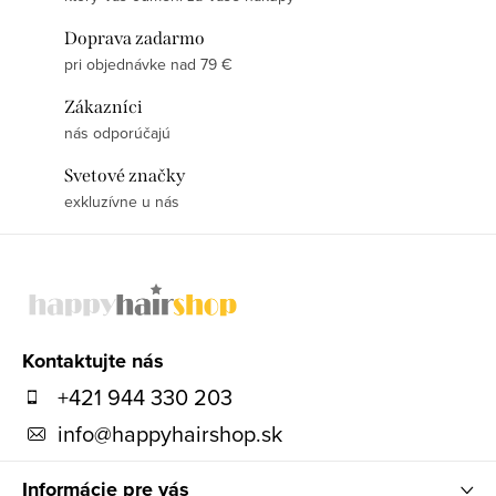
Doprava zadarmo
pri objednávke nad 79 €
Zákazníci
nás odporúčajú
Svetové značky
exkluzívne u nás
Z
á
p
ä
Kontaktujte nás
t
+421 944 330 203
i
info
@
happyhairshop.sk
e
Informácie pre vás