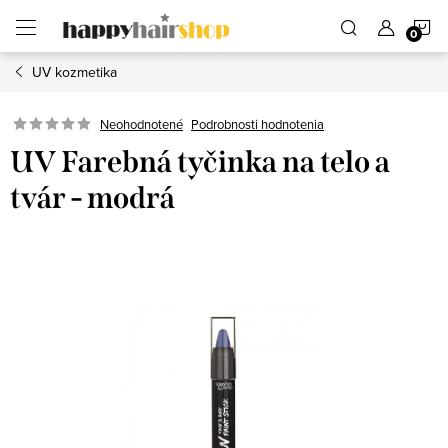
Prejsť
N
na
obsah
UV kozmetika
K
Podrobnosti hodnotenia
Neohodnotené
UV Farebná tyčinka na telo a
tvár - modrá