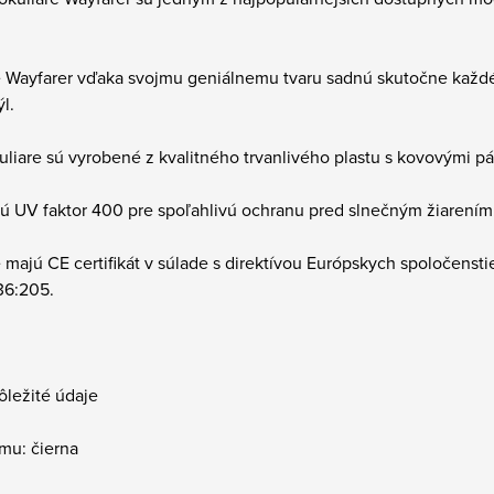
e Wayfarer vďaka svojmu geniálnemu tvaru sadnú skutočne kaž
ýl.
uliare sú vyrobené z kvalitného trvanlivého plastu s kovovými pá
jú UV faktor 400 pre spoľahlivú ochranu pred slnečným žiarením
 majú CE certifikát v súlade s direktívou Európskych spoločens
36:205.
ôležité údaje
mu: čierna