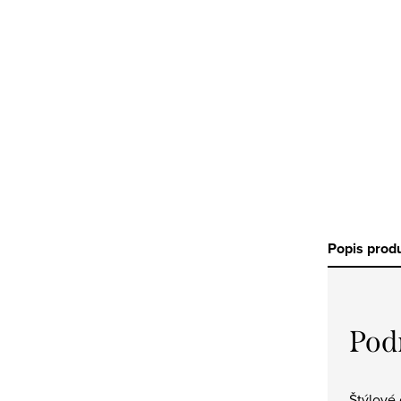
a
n
e
l
Popis prod
Pod
Štýlové