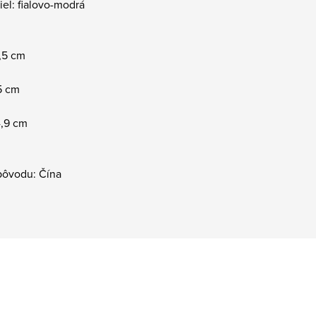
iel: fialovo-modrá
4,5 cm
5 cm
4,9 cm
pôvodu: Čína