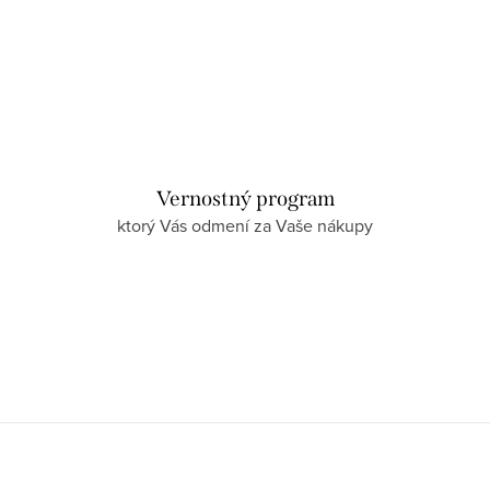
Vernostný program
ktorý Vás odmení za Vaše nákupy
Z
á