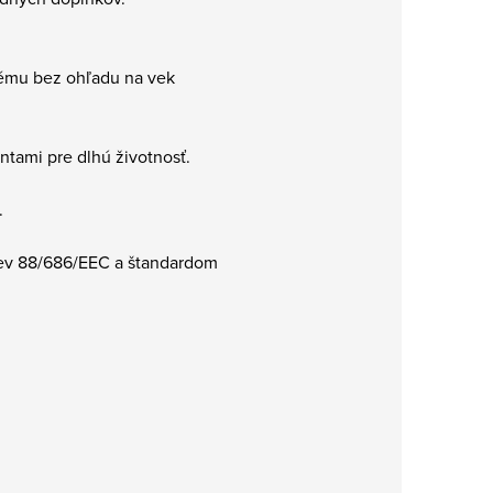
dému bez ohľadu na vek
ntami pre dlhú životnosť.
.
tiev 88/686/EEC a štandardom