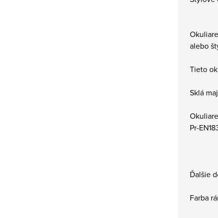
Okuliar
alebo št
Tieto ok
Sklá ma
Okuliare
Pr-EN18
Ďalšie d
Farba rá