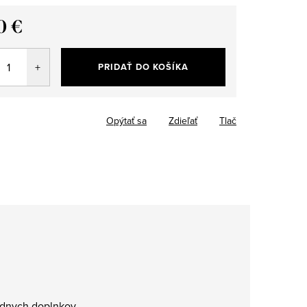
0 €
tková
PRIDAŤ DO KOŠÍKA
Opýtať sa
Zdieľať
Tlač
ódnych doplnkov.