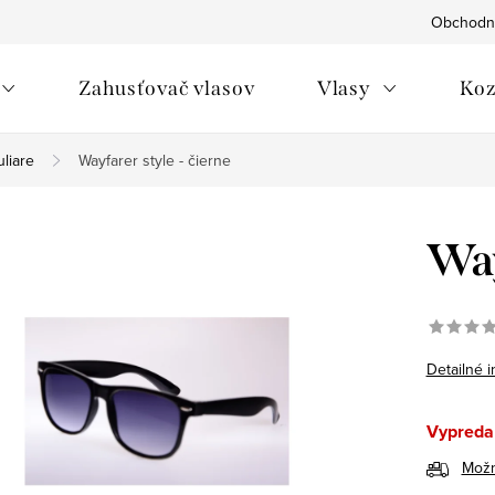
Obchodn
Zahusťovač vlasov
Vlasy
Koz
liare
Wayfarer style - čierne
Way
Detailné 
Vypreda
Možn