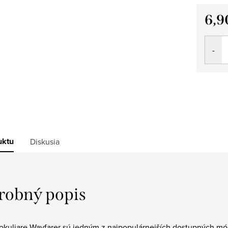
6,9
Jedno
cena:
uktu
Diskusia
robný popis
 okuliare Wayfarer sú jedným z najpopulárnejších dostupných m