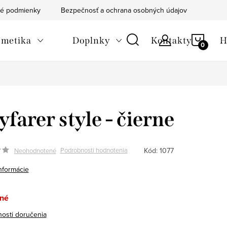
é podmienky
Bezpečnosť a ochrana osobných údajov
Blog
NÁKU
metika
Doplnky
Kontakty
H
KOŠÍ
farer style - čierne
Kód:
1077
Podrobnosti hodnotenia
Neohodnotené
informácie
né
osti doručenia