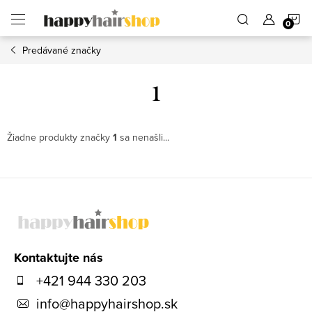
Prejsť
N
na
obsah
Predávané značky
K
1
Žiadne produkty značky
1
sa nenašli...
Z
á
p
ä
Kontaktujte nás
t
+421 944 330 203
i
info
@
happyhairshop.sk