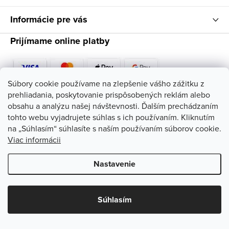
e
Informácie pre vás
Prijímame online platby
Súbory cookie používame na zlepšenie vášho zážitku z
prehliadania, poskytovanie prispôsobených reklám alebo
Sledujte nás
obsahu a analýzu našej návštevnosti. Ďalším prechádzaním
tohto webu vyjadrujete súhlas s ich používaním. Kliknutím
na „Súhlasím“ súhlasíte s naším používaním súborov cookie.
Viac informácii
Nastavenie
Copyright 2026
HappyHairShop
. Všetky práva vyhradené.
Upraviť
nastavenie cookies
Súhlasím
Vytvoril Shoptet