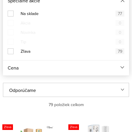
Špeciálne akcie
Na sklade
77
Akcia
0
Novinka
0
Tip
0
Zľava
79
Cena
R
Odporúčame
a
Najlacnejšie
79
položiek celkom
d
e
Najdrahšie
V
n
Zľava
Zľava
ý