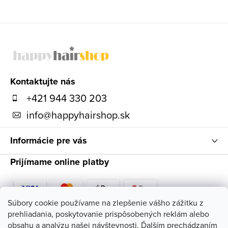
p
i
Z
s
á
u
p
ä
Kontaktujte nás
t
+421 944 330 203
i
info
@
happyhairshop.sk
e
Informácie pre vás
Prijímame online platby
Súbory cookie používame na zlepšenie vášho zážitku z
prehliadania, poskytovanie prispôsobených reklám alebo
Sledujte nás
obsahu a analýzu našej návštevnosti. Ďalším prechádzaním