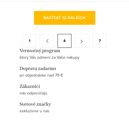
O
NAČÍTAŤ 12 ĎALŠÍCH
v
l
á
S
1
4
7
d
t
a
Vernostný program
r
ktorý Vás odmení za Vaše nákupy
c
á
i
n
Doprava zadarmo
e
k
pri objednávke nad 79 €
p
o
Zákazníci
r
v
nás odporúčajú
v
a
k
Svetové značky
n
y
exkluzívne u nás
i
v
e
ý