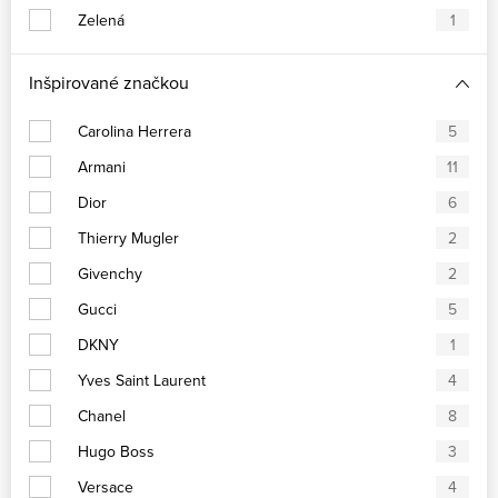
Zelená
1
Inšpirované značkou
Carolina Herrera
5
Armani
11
Dior
6
Thierry Mugler
2
Givenchy
2
Gucci
5
DKNY
1
Yves Saint Laurent
4
Chanel
8
Hugo Boss
3
Versace
4