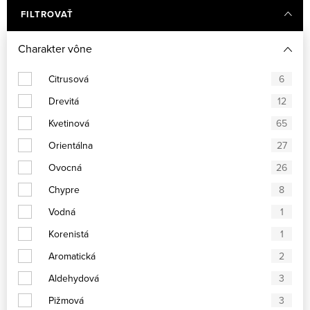
FILTROVAŤ
Charakter vône
Citrusová
6
Drevitá
12
Kvetinová
65
Orientálna
27
Ovocná
26
Chypre
8
Vodná
1
Korenistá
1
Aromatická
2
Aldehydová
3
Pižmová
3