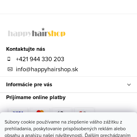
p
i
Z
s
á
u
p
ä
Kontaktujte nás
t
+421 944 330 203
i
info
@
happyhairshop.sk
e
Informácie pre vás
Prijímame online platby
Súbory cookie používame na zlepšenie vášho zážitku z
prehliadania, poskytovanie prispôsobených reklám alebo
Sledujte nás
obsahu a analýzu našej návštevnosti. Ďalším prechádzaním