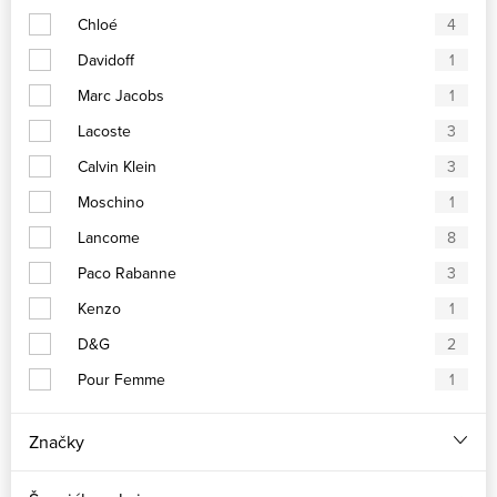
Chloé
4
Davidoff
1
Marc Jacobs
1
Lacoste
3
Calvin Klein
3
Moschino
1
Lancome
8
Paco Rabanne
3
Kenzo
1
D&G
2
Pour Femme
1
Značky