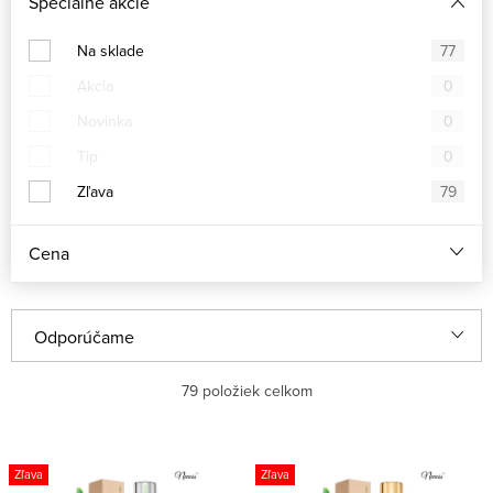
Špeciálne akcie
Na sklade
77
Akcia
0
Novinka
0
Tip
0
Zľava
79
Cena
R
Odporúčame
a
Najlacnejšie
79
položiek celkom
d
e
Najdrahšie
V
n
Zľava
Zľava
ý