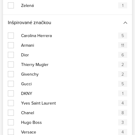
Zelená
1
Inšpirované značkou
Carolina Herrera
5
Armani
11
Dior
6
Thierry Mugler
2
Givenchy
2
Gucci
5
DKNY
1
Yves Saint Laurent
4
Chanel
8
Hugo Boss
3
Versace
4