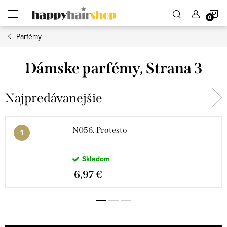
Prejsť
N
na
obsah
Parfémy
K
Dámske parfémy
, Strana 3
Najpredávanejšie
N056. Protesto
Skladom
6,97 €