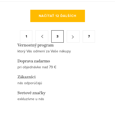
O
NAČÍTAŤ 12 ĎALŠÍCH
v
l
á
S
1
3
7
d
t
a
Vernostný program
r
ktorý Vás odmení za Vaše nákupy
c
á
i
n
Doprava zadarmo
e
k
pri objednávke nad 79 €
p
o
Zákazníci
r
v
nás odporúčajú
v
a
k
Svetové značky
n
y
exkluzívne u nás
i
v
e
ý