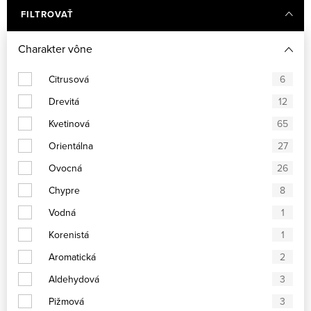
FILTROVAŤ
Charakter vône
Citrusová
6
Drevitá
12
Kvetinová
65
Orientálna
27
Ovocná
26
Chypre
8
Vodná
1
Korenistá
1
Aromatická
2
Aldehydová
3
Pižmová
3