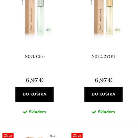
Najpredávanejšie
i
p
e
Abecedne
i
p
s
r
p
o
r
d
N071. Cloe
N072. 2YOU
o
u
d
k
u
6,97 €
6,97 €
t
k
o
DO KOŠÍKA
DO KOŠÍKA
t
v
o
Skladom
Skladom
v
Zľava
Zľava