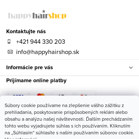
Z
á
p
ä
Kontaktujte nás
t
+421 944 330 203
i
info
@
happyhairshop.sk
e
Informácie pre vás
Prijímame online platby
Súbory cookie používame na zlepšenie vášho zážitku z
prehliadania, poskytovanie prispôsobených reklám alebo
Sledujte nás
obsahu a analýzu našej návštevnosti. Ďalším prechádzaním
tohto webu vyjadrujete súhlas s ich používaním. Kliknutím
na „Súhlasím“ súhlasíte s naším používaním súborov cookie.