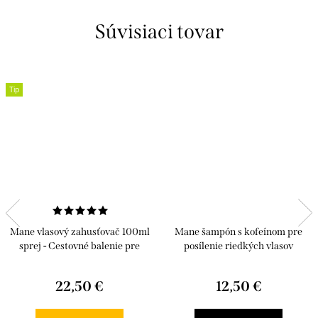
Súvisiaci tovar
Tip
Mane vlasový zahusťovač 100ml
Mane šampón s kofeínom pre
sprej - Cestovné balenie pre
posílenie riedkých vlasov
okamžité zahustenie vlasov
22,50 €
12,50 €