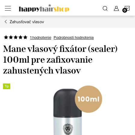
Prejsť
N
na
obsah
Zahusťovač vlasov
K
Podrobnosti hodnotenia
1 hodnotenie
Mane vlasový fixátor (sealer)
100ml pre zafixovanie
zahustených vlasov
Tip