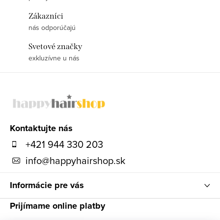
Zákazníci
nás odporúčajú
Svetové značky
exkluzívne u nás
Z
á
p
ä
Kontaktujte nás
t
+421 944 330 203
i
info
@
happyhairshop.sk
e
Informácie pre vás
Prijímame online platby