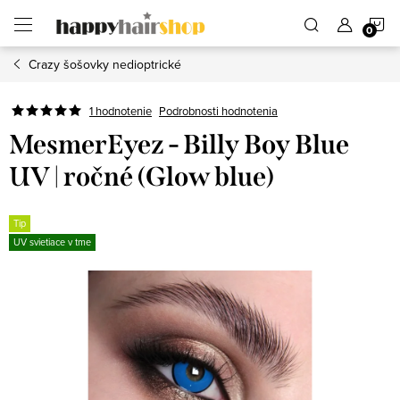
Prejsť
N
na
obsah
Crazy šošovky nedioptrické
K
Podrobnosti hodnotenia
1 hodnotenie
MesmerEyez - Billy Boy Blue
UV | ročné (Glow blue)
Tip
UV svietiace v tme