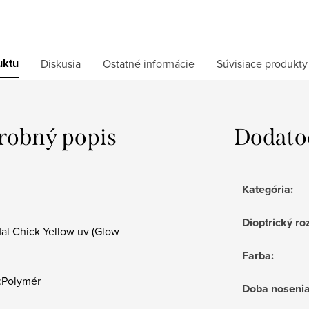
uktu
Diskusia
Ostatné informácie
Súvisiace produkty
robný popis
Dodato
Kategória
:
Dioptrický ro
al Chick Yellow uv (Glow
Farba
:
l:Polymér
Doba noseni