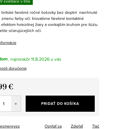
V svietiace v tme
 britské farebné ročné šošovky bez dioptrií navrhnuté
 zmenu farby očí. Inovatívne farebné kontaktné
 efektom hviezdnej žiary a vonkajším kruhom pre ilúziu
ešte očarujúcejších očí.
informácie
dom
11.8.2026
osti doručenia
99 €
tková
PRIDAŤ DO KOŠÍKA
esmereyez
Opýtať sa
Zdieľať
Tlač