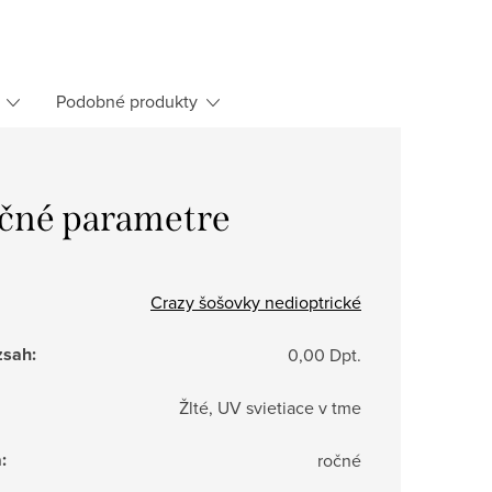
Podobné produkty
čné parametre
Crazy šošovky nedioptrické
zsah
:
0,00 Dpt.
Žlté, UV svietiace v tme
a
:
ročné