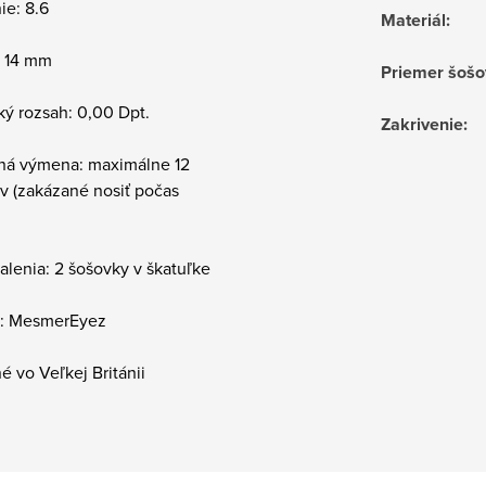
ie: 8.6
Materiál
:
: 14 mm
Priemer šošo
ký rozsah: 0,00 Dpt.
Zakrivenie
:
ná výmena: maximálne 12
v (zakázané nosiť počas
alenia: 2 šošovky v škatuľke
: MesmerEyez
 vo Veľkej Británii