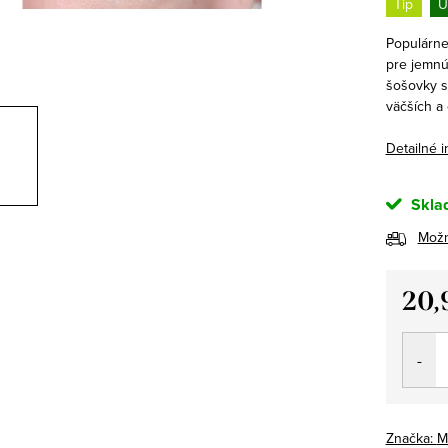
Tip
U
Populárne
pre jemnú
šošovky s
väčších a 
Detailné 
Skla
Možn
20,
Jedno
cena:
Značka:
M