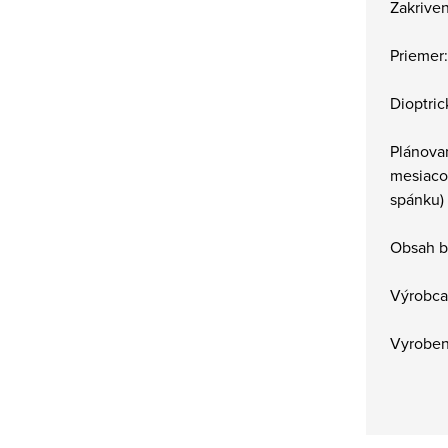
Zakriven
Priemer
Dioptric
Plánova
mesiaco
spánku)
Obsah b
Výrobca
Vyrobené