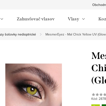
Obchodn
Zahusťovač vlasov
Vlasy
Koz
azy šošovky nedioptrické
MesmerEyez - Mal Chick Yellow UV (Glow 
Mes
Chi
(Gl
Kód:
2878