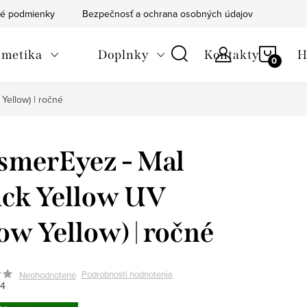
é podmienky
Bezpečnosť a ochrana osobných údajov
Blog
NÁKU
metika
Doplnky
Kontakty
H
KOŠÍ
Yellow) | ročné
merEyez - Mal
ck Yellow UV
ow Yellow) | ročné
Podrobnosti hodnotenia
Neohodnotené
4