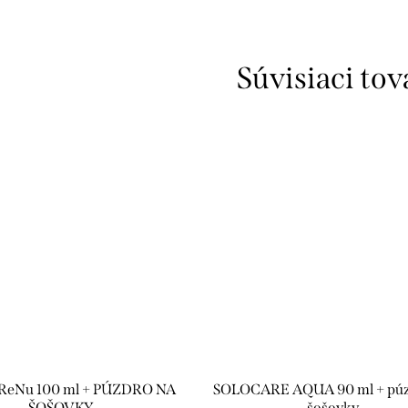
Súvisiaci tov
 ReNu 100 ml + PÚZDRO NA
SOLOCARE AQUA 90 ml + púz
ŠOŠOVKY
šošovky