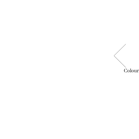
ročné
ColourVUE - Glow Pink | ročné
Colour
šošovky
20,99 €
DO KOŠÍKA
Skladom