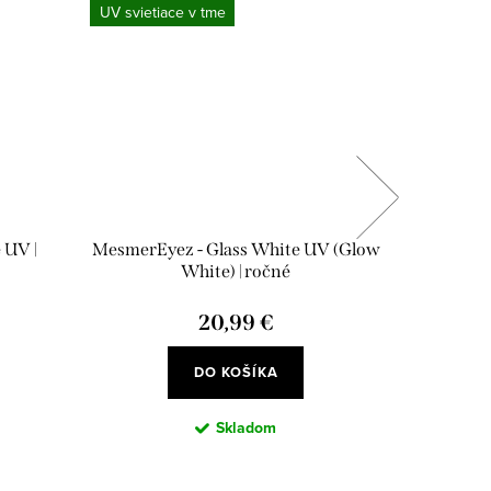
UV svietiace v tme
UV svieti
 UV |
MesmerEyez - Glass White UV (Glow
Mesmer
White) | ročné
20,99 €
DO KOŠÍKA
Skladom